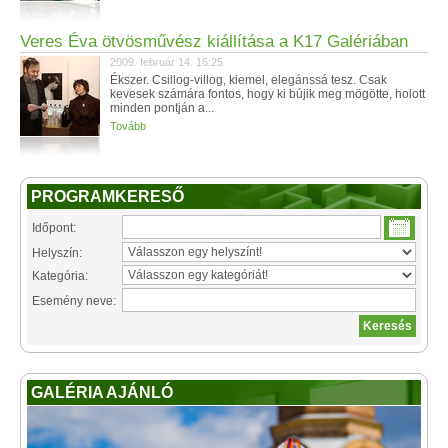
Veres Éva ötvösművész kiállítása a K17 Galériában
2009. február 14. 16:25
Ékszer. Csillog-villog, kiemel, elegánssá tesz. Csak
kevesek számára fontos, hogy ki bújik meg mögötte, holott
minden pontján a...
Tovább
PROGRAMKERESŐ
Időpont:
Helyszín:
Kategória:
Esemény neve:
GALÉRIA AJÁNLÓ