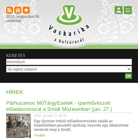
2026. augusztus 06.
csütörtök
KERESÉS
HÍREK
Párhuzamos MűTárgyEsetek - Iparművészeti
előadássorozat a Smidt Múzeumban (jan. 27.)
2022. január 27. 00:15
Egy újonnan induló előadássorozatra várják az
érdeklődőket januártól áprilisig, havonta egy alkalommal
rendezik meg a Smidt...
Tovább