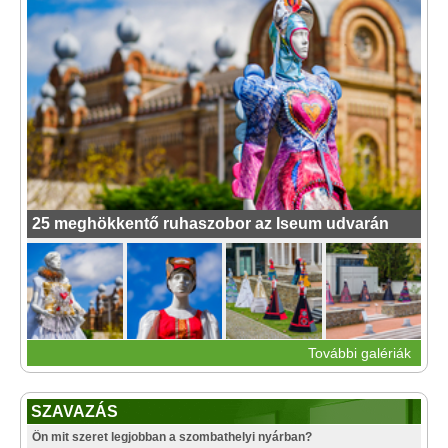
25 meghökkentő ruhaszobor az Iseum udvarán
További galériák
SZAVAZÁS
Ön mit szeret legjobban a szombathelyi nyárban?