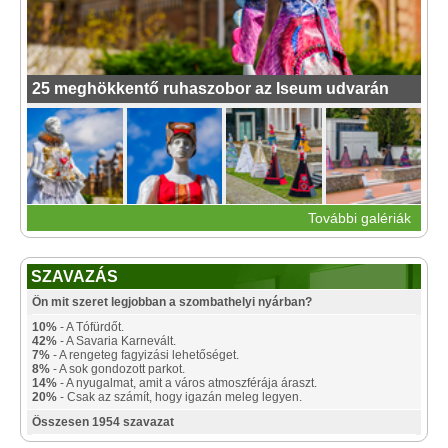
25 meghökkentő ruhaszobor az Iseum udvarán
További galériák
SZAVAZÁS
Ön mit szeret legjobban a szombathelyi nyárban?
10%
- A Tófürdőt.
42%
- A Savaria Karnevált.
7%
- A rengeteg fagyizási lehetőséget.
8%
- A sok gondozott parkot.
14%
- A nyugalmat, amit a város atmoszférája áraszt.
20%
- Csak az számít, hogy igazán meleg legyen.
Összesen 1954 szavazat