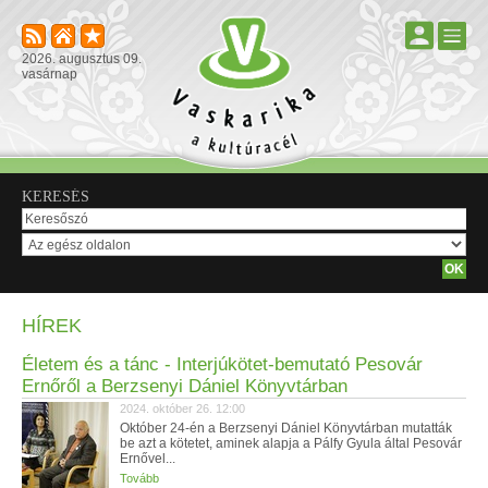
2026. augusztus 09.
vasárnap
KERESÉS
HÍREK
Életem és a tánc - Interjúkötet-bemutató Pesovár
Ernőről a Berzsenyi Dániel Könyvtárban
2024. október 26. 12:00
Október 24-én a Berzsenyi Dániel Könyvtárban mutatták
be azt a kötetet, aminek alapja a Pálfy Gyula által Pesovár
Ernővel...
Tovább