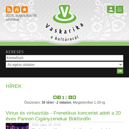
2026. augusztus 08.
szombat
KERESÉS
HÍREK
1
2
Összesen:
36 tétel - 2 oldalon
, Megjelenítve 1-20-ig
Virtus és virtuozitás - Frenetikus koncertet adott a 20
éves Pannon Cigányzenekar Bükfürdőn
2026. július 29. 19:00