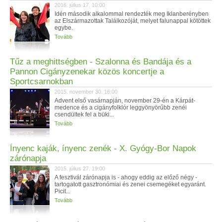
2016. július 17. 10:00
Idén második alkalommal rendezték meg Iklanberényben
az Elszármazottak Találkozóját, melyet falunappal kötöttek
egybe.
Tovább
Tűz a meghittségben - Szalonna és Bandája és a
Pannon Cigányzenekar közös koncertje a
Sportcsarnokban
2015. november 30. 16:00
Advent első vasárnapján, november 29-én a Kárpát-
medence és a cigányfolklór leggyönyörűbb zenéi
csendültek fel a büki...
Tovább
Ínyenc kaják, ínyenc zenék - X. Gyógy-Bor Napok
zárónapja
2015. július 27. 19:00
A fesztivál zárónapja is - ahogy eddig az előző négy -
tartogatott gasztronómiai és zenei csemegéket egyaránt.
Picit...
Tovább