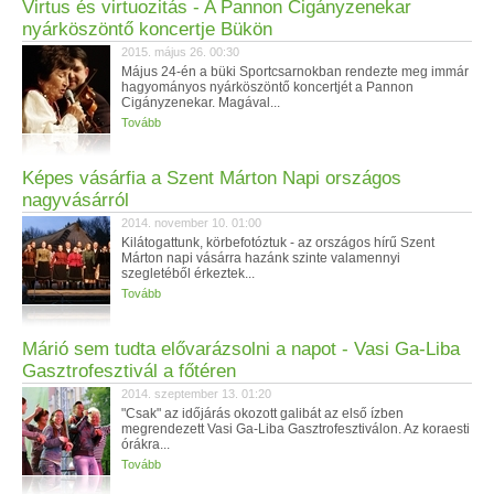
Virtus és virtuozitás - A Pannon Cigányzenekar
nyárköszöntő koncertje Bükön
2015. május 26. 00:30
Május 24-én a büki Sportcsarnokban rendezte meg immár
hagyományos nyárköszöntő koncertjét a Pannon
Cigányzenekar. Magával...
Tovább
Képes vásárfia a Szent Márton Napi országos
nagyvásárról
2014. november 10. 01:00
Kilátogattunk, körbefotóztuk - az országos hírű Szent
Márton napi vásárra hazánk szinte valamennyi
szegletéből érkeztek...
Tovább
Márió sem tudta elővarázsolni a napot - Vasi Ga-Liba
Gasztrofesztivál a főtéren
2014. szeptember 13. 01:20
"Csak" az időjárás okozott galibát az első ízben
megrendezett Vasi Ga-Liba Gasztrofesztiválon. Az koraesti
órákra...
Tovább