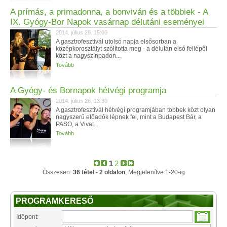
A prímás, a primadonna, a bonviván és a többiek - A
IX. Gyógy-Bor Napok vasárnap délutáni eseményei
2014. július 28. 15:00
A gasztrofesztivál utolsó napja elsősorban a
középkorosztályt szólította meg - a délután első fellépői
közt a nagyszínpadon...
Tovább
A Gyógy- és Bornapok hétvégi programja
2014. július 26. 13:30
A gasztrofesztivál hétvégi programjában többek közt olyan
nagyszerű előadók lépnek fel, mint a Budapest Bár, a
PASO, a Vivat...
Tovább
1
2
Összesen:
36 tétel - 2 oldalon
, Megjelenítve 1-20-ig
PROGRAMKERESŐ
Időpont: