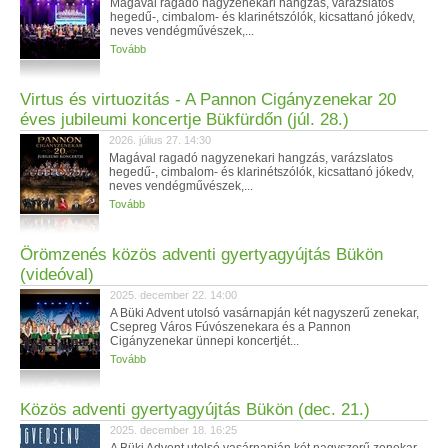
Magával ragadó nagyzenekari hangzás, varázslatos
hegedű-, cimbalom- és klarinétszólók, kicsattanó jókedv,
neves vendégművészek,...
Tovább
Virtus és virtuozitás - A Pannon Cigányzenekar 20
éves jubileumi koncertje Bükfürdőn (júl. 28.)
2026. július 27. 14:30
Magával ragadó nagyzenekari hangzás, varázslatos
hegedű-, cimbalom- és klarinétszólók, kicsattanó jókedv,
neves vendégművészek,...
Tovább
Örömzenés közös adventi gyertyagyújtás Bükön
(videóval)
2025. december 22. 14:00
A Büki Advent utolsó vasárnapján két nagyszerű zenekar,
Csepreg Város Fúvószenekara és a Pannon
Cigányzenekar ünnepi koncertjét...
Tovább
Közös adventi gyertyagyújtás Bükön (dec. 21.)
2025. december 18. 16:25