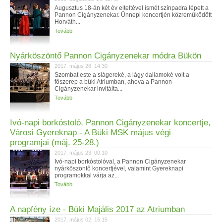
Augusztus 18-án két év elteltével ismét színpadra lépett a
Pannon Cigányzenekar. Ünnepi koncertjén közreműködött
Horváth...
Tovább
Nyárköszöntő Pannon Cigányzenekar módra Bükön
2017. május 28. 14:30
Szombat este a slágereké, a lágy dallamoké volt a
főszerep a büki Atriumban, ahova a Pannon
Cigányzenekar invitálta...
Tovább
Ivó-napi borkóstoló, Pannon Cigányzenekar koncertje,
Városi Gyereknap - A Büki MSK május végi
programjai (máj. 25-28.)
2017. május 23. 00:10
Ivó-napi borkóstolóval, a Pannon Cigányzenekar
nyárköszöntő koncertjével, valamint Gyereknapi
programokkal várja az...
Tovább
A napfény íze - Büki Majális 2017 az Atriumban
2017. május 02. 15:15