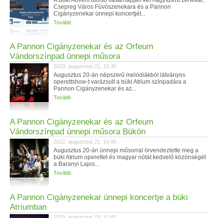
A Büki Advent utolsó vasárnapján két nagyszerű zenekar,
Csepreg Város Fúvószenekara és a Pannon
Cigányzenekar ünnepi koncertjét...
Tovább
A Pannon Cigányzenekar és az Orfeum
Vándorszínpad ünnepi műsora
2023. augusztus 21. 15:30
Augusztus 20-án népszerű melódiákból látványos
operettshow-t varázsolt a büki Atrium színpadára a
Pannon Cigányzenekar és az...
Tovább
A Pannon Cigányzenekar és az Orfeum
Vándorszínpad ünnepi műsora Bükön
2022. augusztus 21. 14:00
Augusztus 20-án ünnepi műsorral örvendeztette meg a
büki Atrium operettet és magyar nótát kedvelő közönségét
a Baranyi Lajos...
Tovább
A Pannon Cigányzenekar ünnepi koncertje a büki
Atriumban
2019. augusztus 19. 11:45