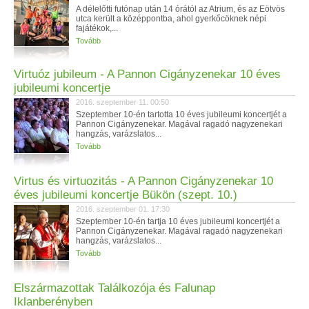
A délelőtti futónap után 14 órától az Atrium, és az Eötvös
utca került a középpontba, ahol gyerkőcöknek népi
fajátékok,...
Tovább
Virtuóz jubileum - A Pannon Cigányzenekar 10 éves
jubileumi koncertje
2016. szeptember 11. 00:50
Szeptember 10-én tartotta 10 éves jubileumi koncertjét a
Pannon Cigányzenekar. Magával ragadó nagyzenekari
hangzás, varázslatos...
Tovább
Virtus és virtuozitás - A Pannon Cigányzenekar 10
éves jubileumi koncertje Bükön (szept. 10.)
2016. szeptember 01. 17:30
Szeptember 10-én tartja 10 éves jubileumi koncertjét a
Pannon Cigányzenekar. Magával ragadó nagyzenekari
hangzás, varázslatos...
Tovább
Elszármazottak Találkozója és Falunap
Iklanberényben