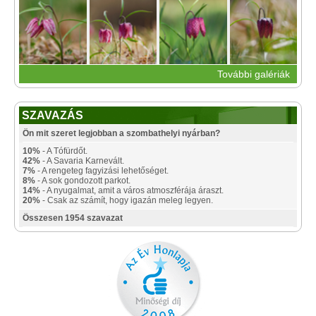
További galériák
SZAVAZÁS
Ön mit szeret legjobban a szombathelyi nyárban?
10%
- A Tófürdőt.
42%
- A Savaria Karnevált.
7%
- A rengeteg fagyizási lehetőséget.
8%
- A sok gondozott parkot.
14%
- A nyugalmat, amit a város atmoszférája áraszt.
20%
- Csak az számít, hogy igazán meleg legyen.
Összesen 1954 szavazat