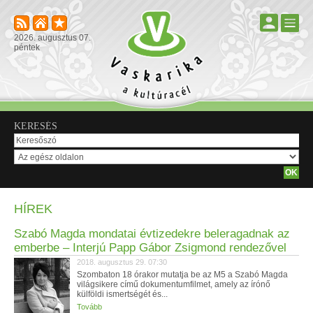
2026. augusztus 07.
péntek
KERESÉS
HÍREK
Szabó Magda mondatai évtizedekre beleragadnak az
emberbe – Interjú Papp Gábor Zsigmond rendezővel
2018. augusztus 29. 07:30
Szombaton 18 órakor mutatja be az M5 a Szabó Magda
világsikere című dokumentumfilmet, amely az írónő
külföldi ismertségét és...
Tovább