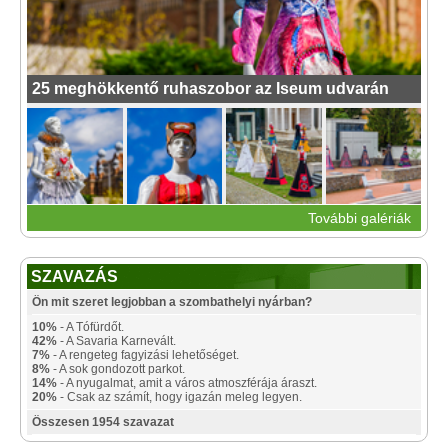
25 meghökkentő ruhaszobor az Iseum udvarán
További galériák
SZAVAZÁS
Ön mit szeret legjobban a szombathelyi nyárban?
10%
- A Tófürdőt.
42%
- A Savaria Karnevált.
7%
- A rengeteg fagyizási lehetőséget.
8%
- A sok gondozott parkot.
14%
- A nyugalmat, amit a város atmoszférája áraszt.
20%
- Csak az számít, hogy igazán meleg legyen.
Összesen 1954 szavazat