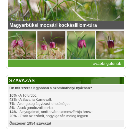
Magyarbüksi mocsári kockásliliom-túra
További galériák
SZAVAZÁS
Ön mit szeret legjobban a szombathelyi nyárban?
10%
- A Tófürdőt.
42%
- A Savaria Karnevált.
7%
- A rengeteg fagyizási lehetőséget.
8%
- A sok gondozott parkot.
14%
- A nyugalmat, amit a város atmoszférája áraszt.
20%
- Csak az számít, hogy igazán meleg legyen.
Összesen 1954 szavazat