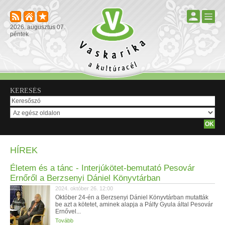
2026. augusztus 07.
péntek
KERESÉS
HÍREK
Életem és a tánc - Interjúkötet-bemutató Pesovár
Ernőről a Berzsenyi Dániel Könyvtárban
2024. október 26. 12:00
Október 24-én a Berzsenyi Dániel Könyvtárban mutatták
be azt a kötetet, aminek alapja a Pálfy Gyula által Pesovár
Ernővel...
Tovább