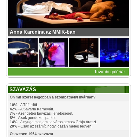
Anna Karenina az MMIK-ban
További galériák
SZAVAZÁS
Ön mit szeret legjobban a szombathelyi nyárban?
10%
- A Tófürdőt.
42%
- A Savaria Karnevált.
7%
- A rengeteg fagyizási lehetőséget.
8%
- A sok gondozott parkot.
14%
- A nyugalmat, amit a város atmoszférája áraszt.
20%
- Csak az számít, hogy igazán meleg legyen.
Összesen 1954 szavazat