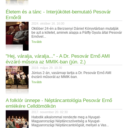
Életem és a tánc - Interjúkötet-bemutató Pesovár
Ernőről
2024. október 16. 16:00
Október 24-én a Berzsenyi Dániel Könyvtárban mutatják
be azt a kötetet, aminek alapja a Pálffy Gyula által Pesovár
Ernővel...
Tovább
"Hej, váralja, váralja..." - A Dr. Pesovár Ernő AMI
évzáró műsora az MMIK-ban (jún. 2.)
2019. május 29. 10:30
Június 2-án, vasárnap tartja a Dr. Pesovár Ernő AMI
évzáró műsorát az MMIK-ban.
Tovább
A folklór ünnepe - Néptáncantológia Pesovár Ernő
emlékére Celldömölkön
2017. november 20. 02:30
Hatodik alkalommal rendezte meg a Nyugat-
Magyarországi Néptáncszövetség a Nyugat-
Magyarországi Néptáncantológiát, mellyel a Vas...