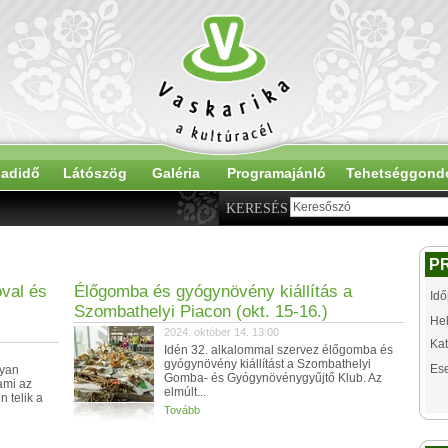
adidő
Látószög
Galéria
Programajánló
Tehetséggond
KERESÉS
P
óval és
Élőgomba és gyógynövény kiállítás a
Idő
Szombathelyi Piacon (okt. 15-16.)
Hel
2024. október 14. 13:00
Kat
Idén 32. alkalommal szervez élőgomba és
gyógynövény kiállítást a Szombathelyi
Es
lyan
Gomba- és Gyógynövénygyűjtő Klub. Az
ami az
elmúlt...
 telik a
Tovább