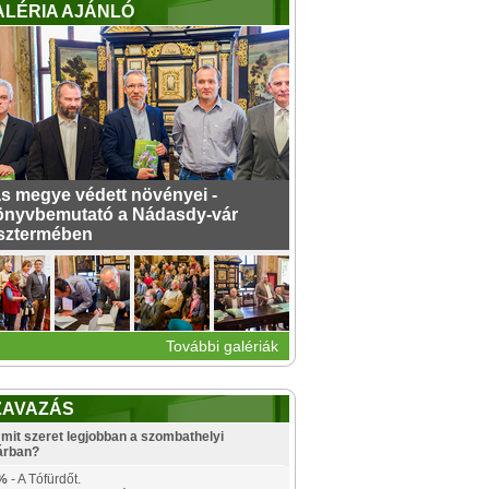
ALÉRIA AJÁNLÓ
s megye védett növényei -
nyvbemutató a Nádasdy-vár
sztermében
További galériák
ZAVAZÁS
mit szeret legjobban a szombathelyi
árban?
%
- A Tófürdőt.