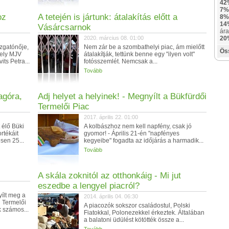
42
7%
oz
A tetején is jártunk: átalakítás előtt a
8%
14
Vásárcsarnok
ára
2020. március 08. 01:00
20
zgatónője,
Nem zár be a szombathelyi piac, ám mielőtt
Ös
hely MJV
átalakítják, tettünk benne egy "ilyen volt"
ts Petra...
fotósszemlét. Nemcsak a...
Tovább
agóra,
Adj helyet a helyinek! - Megnyílt a Bükfürdői
Termelői Piac
2017. április 22. 01:00
 élő Büki
A kolbászhoz nem kell napfény, csak jó
rtékáit
gyomor! - Április 21-én "napfényes
sen 25...
kegyeibe" fogadta az időjárás a harmadik...
Tovább
A skála zoknitól az otthonkáig - Mi jut
eszedbe a lengyel piacról?
ílt meg a
2014. április 04. 06:30
i Termelői
A piacozók sokszor családostul, Polski
 számos...
Fiatokkal, Polonezekkel érkeztek. Általában
a balatoni üdülést kötötték össze a...