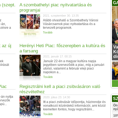
G
 (szept.
A szombathelyi piac nyitvatartása és
programjai
2021. szeptember 30. 13:35
z
Alább olvasható a Szombathely Városi
-án,
Vásárcsarnok piac nyitvatartása és a
ezésre a
tervezett programok.
Tovább
 az új
Herényi Heti Piac: főszerepben a kultúra és
Va
a farsang
Kö
dí
2021. január 17. 00:15
nek
Január 22-én a magyar kultúra napja
iírását
jegyében szerveződik a piac, míg a januári
utolsó, valamint a február eleji piaci
napokon a...
Tovább
Piac
Regisztrálni kell a piaci zsibvásáron való
részvételhez
-án nyitja
2020. július 23. 14:30
S
zervezők
Itt a piaci zsibvásár időpontja, házirendje és
pú...
Ön 
vonatkozó közérdekű információi, ami közül
ny
kiemelten fontos, hogy regisztrálni...
Tovább
10