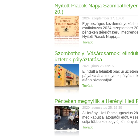
Nyitott Piacok Napja Szombathelyen
20.)
2024. szeptember 17. 13:00
Egy országos kezdeményezéshe
csatlakozva 2024. szeptember 20
pénteken délelőtt kerül megrend
Nyitott Piacok Napja,...
Tovább
Szombathelyi Vásárcsarnok: elindult
üzletek pályáztatása
2021. július 23. 09:15
Elindult a felújított piac új üzletei
pályáztatása, melynek pályázati k
alább olvashatják.
Tovább
Pénteken megnyílik a Herényi Heti 
2020. augusztus 25. 16:30
A Herényi Heti Piac augusztus 28
meg kapuit a látogatók előtt. A s
célja többe közt egy új, élményala
Tovább