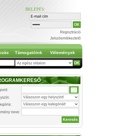
BELÉPÉS
:
Regisztráció
Jelszóemlékeztető
ozás
Támogatóink
Vélemények
ROGRAMKERESŐ
pont:
yszín:
egória:
emény neve: