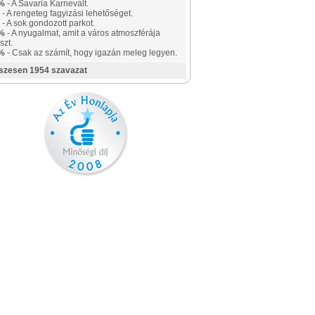
%
- A Savaria Karnevált.
- A rengeteg fagyizási lehetőséget.
- A sok gondozott parkot.
%
- A nyugalmat, amit a város atmoszférája
szt.
%
- Csak az számít, hogy igazán meleg legyen.
szesen 1954 szavazat