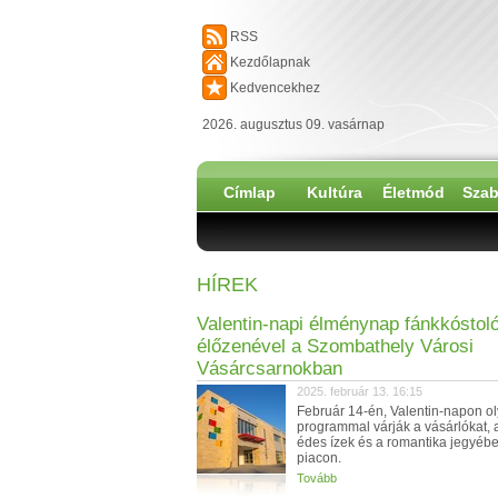
RSS
Kezdőlapnak
Kedvencekhez
2026. augusztus 09. vasárnap
Címlap
Kultúra
Életmód
Szab
HÍREK
Valentin-napi élménynap fánkkóstol
élőzenével a Szombathely Városi
Vásárcsarnokban
2025. február 13. 16:15
Február 14-én, Valentin-napon o
programmal várják a vásárlókat, 
édes ízek és a romantika jegyében
piacon.
Tovább