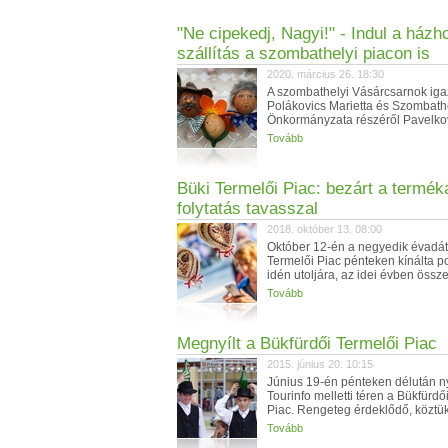
"Ne cipekedj, Nagyi!" - Indul a házh
szállítás a szombathelyi piacon is
2020. március 26. 18:30
A szombathelyi Vásárcsarnok iga
Polákovics Marietta és Szombat
Önkormányzata részéről Pavelkovi
Tovább
Büki Termelői Piac: bezárt a termék
folytatás tavasszal
2018. október 13. 08:00
Október 12-én a negyedik évadát
Termelői Piac pénteken kínálta po
idén utoljára, az idei évben össze
Tovább
Megnyílt a Bükfürdői Termelői Piac
2015. június 20. 10:15
Június 19-én pénteken délután ny
Tourinfo melletti téren a Bükfürdő
Piac. Rengeteg érdeklődő, köztük
Tovább