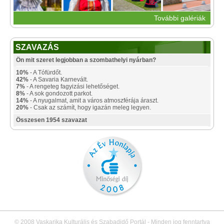
További galériák
SZAVAZÁS
Ön mit szeret legjobban a szombathelyi nyárban?
10%
- A Tófürdőt.
42%
- A Savaria Karnevált.
7%
- A rengeteg fagyizási lehetőséget.
8%
- A sok gondozott parkot.
14%
- A nyugalmat, amit a város atmoszférája áraszt.
20%
- Csak az számít, hogy igazán meleg legyen.
Összesen 1954 szavazat
© 2008 Vaskarika Kulturális és Szabadidő Portál - Minden jog fenntartva