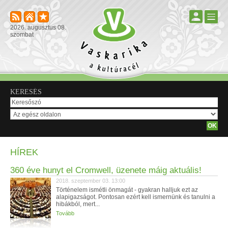
2026. augusztus 08.
szombat
KERESÉS
HÍREK
360 éve hunyt el Cromwell, üzenete máig aktuális!
2018. szeptember 03. 13:00
Történelem ismétli önmagát - gyakran halljuk ezt az
alapigazságot. Pontosan ezért kell ismernünk és tanulni a
hibákból, mert...
Tovább