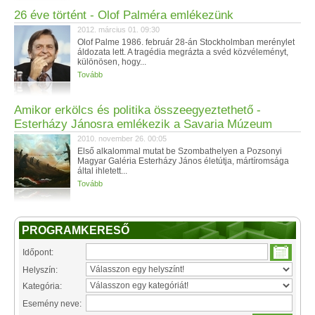
26 éve történt - Olof Palméra emlékezünk
2012. március 01. 09:30
Olof Palme 1986. február 28-án Stockholmban merénylet
áldozata lett. A tragédia megrázta a svéd közvéleményt,
különösen, hogy...
Tovább
Amikor erkölcs és politika összeegyeztethető -
Esterházy Jánosra emlékezik a Savaria Múzeum
2010. november 26. 00:05
Első alkalommal mutat be Szombathelyen a Pozsonyi
Magyar Galéria Esterházy János életútja, mártíromsága
által ihletett...
Tovább
PROGRAMKERESŐ
Időpont:
Helyszín:
Kategória:
Esemény neve: