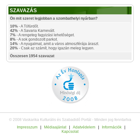
SZAVAZÁS
Ön mit szeret legjobban a szombathelyi nyárban?
10%
- A Tófürdőt.
42%
- A Savaria Karnevált.
7%
- A rengeteg fagyizási lehetőséget.
8%
- A sok gondozott parkot.
14%
- A nyugalmat, amit a város atmoszférája áraszt.
20%
- Csak az számít, hogy igazán meleg legyen.
Összesen 1954 szavazat
© 2008 Vaskarika Kulturális és Szabadidő Portál - Minden jog fenntartva
Impresszum
|
Médiaajánlat
|
Adatvédelem
|
Információk
|
Kapcsolat