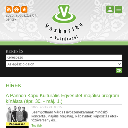
2026. augusztus 07.
péntek
KERESÉS
HÍREK
A Pannon Kapu Kulturális Egyesület majálisi program
kínálata (ápr. 30. - máj. 1.)
2022. április 24. 00:15
Szentgotthárd Város Fúvószenekarának minősítő
koncertje, Majálisi forgatag, Rábavidéki káposztás étkek
főzőverseny és...
Tovább