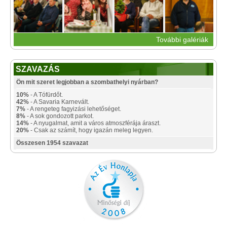
További galériák
SZAVAZÁS
Ön mit szeret legjobban a szombathelyi nyárban?
10%
- A Tófürdőt.
42%
- A Savaria Karnevált.
7%
- A rengeteg fagyizási lehetőséget.
8%
- A sok gondozott parkot.
14%
- A nyugalmat, amit a város atmoszférája áraszt.
20%
- Csak az számít, hogy igazán meleg legyen.
Összesen 1954 szavazat