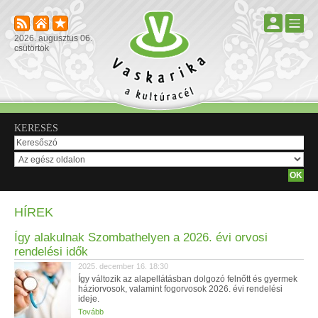
2026. augusztus 06.
csütörtök
KERESÉS
HÍREK
Így alakulnak Szombathelyen a 2026. évi orvosi
rendelési idők
2025. december 16. 18:30
Így változik az alapellátásban dolgozó felnőtt és gyermek
háziorvosok, valamint fogorvosok 2026. évi rendelési
ideje.
Tovább