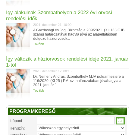
Így alakulnak Szombathelyen a 2022 évi orvosi
rendelési idők
2021. december 21. 10:00
A Gazdasági és Jogi Bizottság a 209/2021. (XII.13.) GJB.
számú határozatával hagyta jóvá az alapellátásban
dolgozó háziorvosok...
Tovább
Így változik a háziorvosok rendelési ideje 2021. január
1-től
2020. december 12. 00:15
Dr. Nemény András, Szombathely MJV polgármestere a
116/2020. (XI.25.) PM. sz. határozatában jóváhagyta a
2021. január 1....
Tovább
PROGRAMKERESŐ
Időpont:
Helyszín: