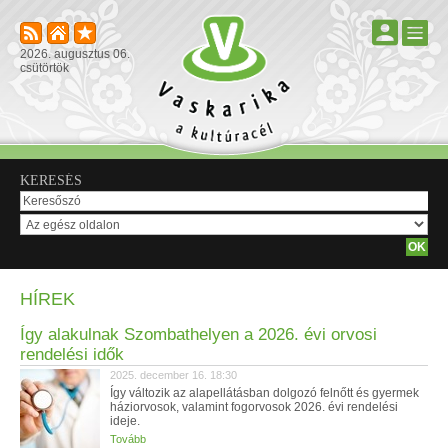
2026. augusztus 06.
csütörtök
KERESÉS
HÍREK
Így alakulnak Szombathelyen a 2026. évi orvosi
rendelési idők
2025. december 16. 18:30
Így változik az alapellátásban dolgozó felnőtt és gyermek
háziorvosok, valamint fogorvosok 2026. évi rendelési
ideje.
Tovább