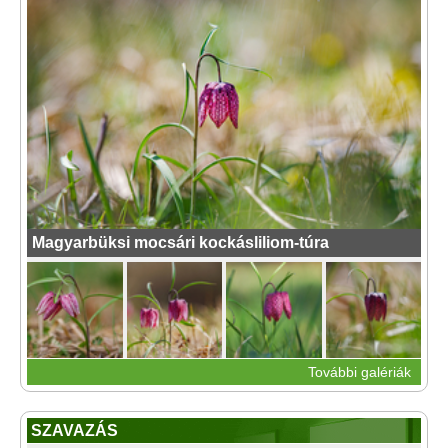
Magyarbüksi mocsári kockásliliom-túra
További galériák
SZAVAZÁS