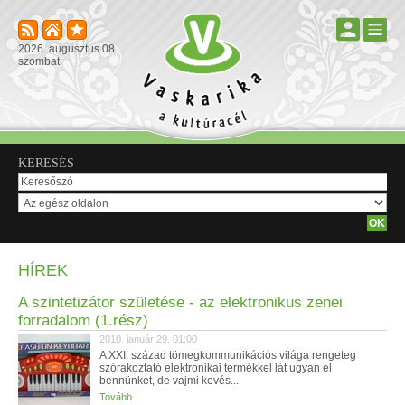
2026. augusztus 08.
szombat
KERESÉS
HÍREK
A szintetizátor születése - az elektronikus zenei
forradalom (1.rész)
2010. január 29. 01:00
A XXI. század tömegkommunikációs világa rengeteg
szórakoztató elektronikai termékkel lát ugyan el
bennünket, de vajmi kevés...
Tovább