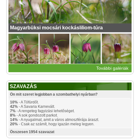
Magyarbüksi mocsári kockásliliom-túra
További galériák
SZAVAZÁS
Ön mit szeret legjobban a szombathelyi nyárban?
10%
- A Tófürdőt.
42%
- A Savaria Karnevált.
7%
- A rengeteg fagyizási lehetőséget.
8%
- A sok gondozott parkot.
14%
- A nyugalmat, amit a város atmoszférája áraszt.
20%
- Csak az számít, hogy igazán meleg legyen.
Összesen 1954 szavazat