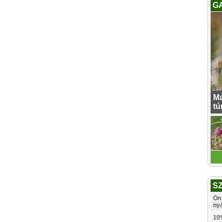
G
Ma
tú
S
Ön 
ny
10