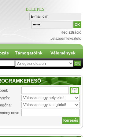
BELÉPÉS
:
Regisztráció
Jelszóemlékeztető
ozás
Támogatóink
Vélemények
ROGRAMKERESŐ
pont:
yszín:
egória:
emény neve: