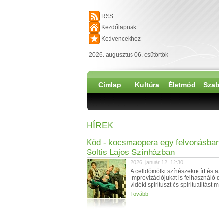
RSS
Kezdőlapnak
Kedvencekhez
2026. augusztus 06. csütörtök
Címlap
Kultúra
Életmód
Szab
HÍREK
Köd - kocsmaopera egy felvonásban
Soltis Lajos Színházban
2026. január 12. 12:30
A celldömölki színészekre írt és a
improvizációjukat is felhasználó 
vidéki spirituszt és spiritualitást 
Tovább