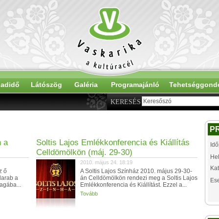
adidő
Látószög
Galéria
Programajánló
Tehetséggond
KERESÉS
P
 a
Soltis Lajos Emlékkonferencia és Kiállítás
Idő
Celldömölkön (máj. 29-30)
Hel
2010. május 24. 18:19
Kat
z ő
A Soltis Lajos Színház 2010. május 29-30-
darab a
án Celldömölkön rendezi meg a Soltis Lajos
Es
magába...
Emlékkonferencia és Kiállítást. Ezzel a...
Tovább