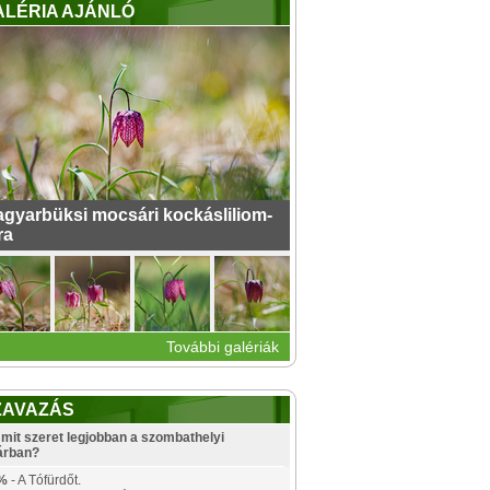
ALÉRIA AJÁNLÓ
gyarbüksi mocsári kockásliliom-
ra
További galériák
ZAVAZÁS
mit szeret legjobban a szombathelyi
árban?
%
- A Tófürdőt.