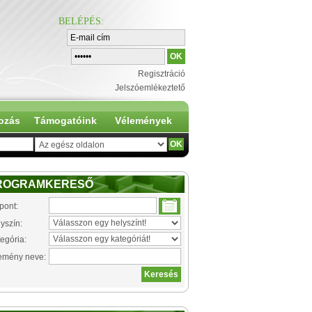
BELÉPÉS
:
Regisztráció
Jelszóemlékeztető
ozás
Támogatóink
Vélemények
ROGRAMKERESŐ
pont:
yszín:
egória:
emény neve: