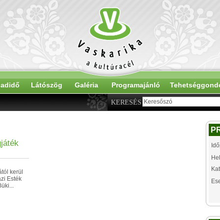
adidő
Látószög
Galéria
Programajánló
Tehetséggond
KERESÉS
P
gjáték
Idő
Hel
Kat
tól kerül
zi Esték
Es
üki...