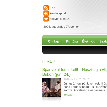
RSS
Kezdőlapnak
Kedvencekhez
2026. augusztus 07. péntek
Címlap
Kultúra
Életmód
Szab
HÍREK
Spanyolul tudni kell! - Nosztalgia ví
Bükön (jún. 24.)
2016. június 23. 00:10
Június 24-én, pénteken este 8 órá
sor a Forgószínpad – Büki Színhá
sorozat következő előadására a B
Tovább