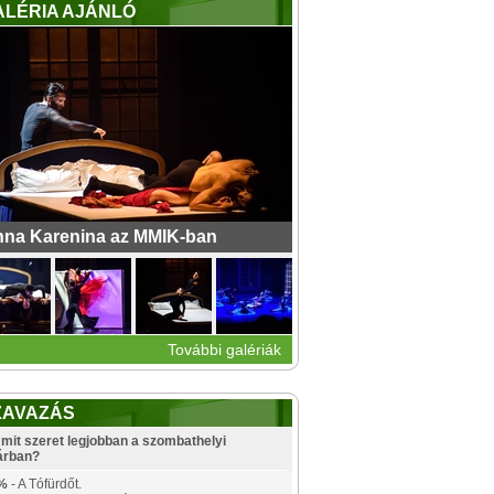
ALÉRIA AJÁNLÓ
na Karenina az MMIK-ban
További galériák
ZAVAZÁS
mit szeret legjobban a szombathelyi
árban?
%
- A Tófürdőt.