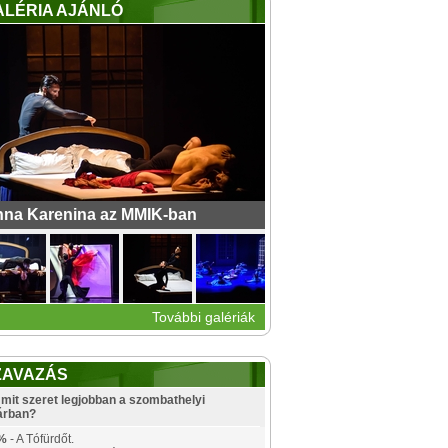
ALÉRIA AJÁNLÓ
na Karenina az MMIK-ban
További galériák
ZAVAZÁS
mit szeret legjobban a szombathelyi
árban?
%
- A Tófürdőt.