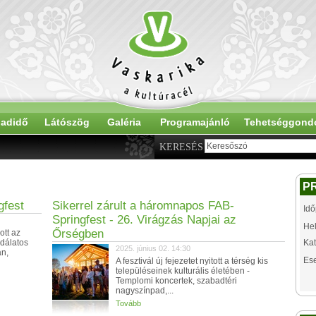
adidő
Látószög
Galéria
Programajánló
Tehetséggond
KERESÉS
P
gfest
Sikerrel zárult a háromnapos FAB-
Idő
Springfest - 26. Virágzás Napjai az
Hel
Őrségben
ott az
odálatos
Kat
2025. június 02. 14:30
an,
Es
A fesztivál új fejezetet nyitott a térség kis
településeinek kulturális életében -
Templomi koncertek, szabadtéri
nagyszínpad,...
Tovább