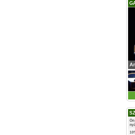
G
An
S
Ön 
ny
10