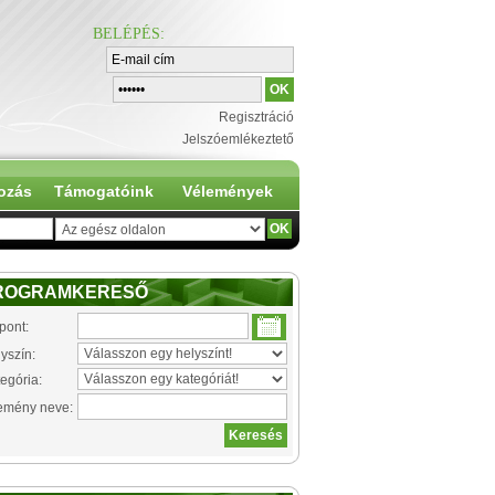
BELÉPÉS
:
Regisztráció
Jelszóemlékeztető
ozás
Támogatóink
Vélemények
ROGRAMKERESŐ
pont:
yszín:
egória:
emény neve: