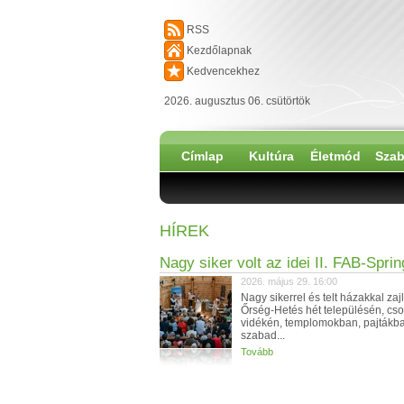
RSS
Kezdőlapnak
Kedvencekhez
2026. augusztus 06. csütörtök
Címlap
Kultúra
Életmód
Szab
HÍREK
Nagy siker volt az idei II. FAB-Sprin
2026. május 29. 16:00
Nagy sikerrel és telt házakkal zajl
Őrség-Hetés hét településén, cs
vidékén, templomokban, pajtákb
szabad...
Tovább