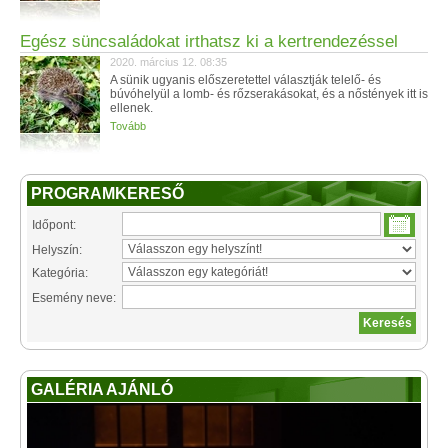
Egész süncsaládokat irthatsz ki a kertrendezéssel
2020. március 12. 08:35
A sünik ugyanis előszeretettel választják telelő- és
búvóhelyül a lomb- és rőzserakásokat, és a nőstények itt is
ellenek.
Tovább
PROGRAMKERESŐ
Időpont:
Helyszín:
Kategória:
Esemény neve:
GALÉRIA AJÁNLÓ