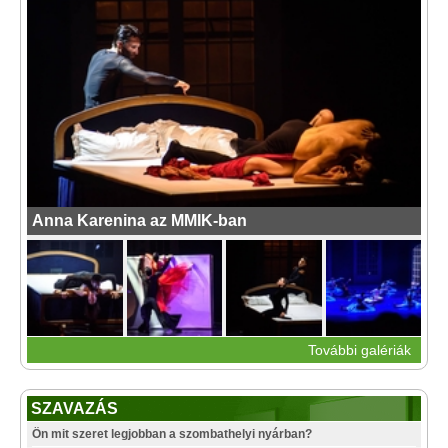
Anna Karenina az MMIK-ban
További galériák
SZAVAZÁS
Ön mit szeret legjobban a szombathelyi nyárban?