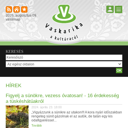
2026. augusztus 09.
vasárnap
KERESÉS
HÍREK
Figyelj a sünökre, vezess óvatosan! - 16 érdekesség
a tüskéshátúakról
2024. április 23. 18:00
„Vigyázzunk a sünikre az utakon!!! A kora nyári időszakban
rengeteg sünit gázolnak el az autók, de talán egy kis
odafigyeléssel...
Tovább