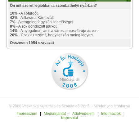
Ön mit szeret legjobban a szombathelyi nyárban?
10%
- A Tófürdőt.
42%
- A Savaria Karnevált.
7%
- A rengeteg fagyizási lehetőséget.
8%
- A sok gondozott parkot.
14%
- A nyugalmat, amit a város atmoszférája áraszt.
20%
- Csak az számít, hogy igazán meleg legyen.
Összesen 1954 szavazat
© 2008 Vaskarika Kulturális és Szabadidő Portál - Minden jog fenntartva
Impresszum
|
Médiaajánlat
|
Adatvédelem
|
Információk
|
Kapcsolat