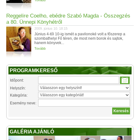
Tovább
Reggelire Coelho, ebédre Szabó Magda - Összegzés
a 80. Ünnepi Könyhétről
2009. június 10. 18:15
Június 4-től 10-ig ismét a pavilonoké volt a főszerep a
szombathelyi Fő téren, de most nem borok és sajtok,
hanem könyvek...
Tovább
PROGRAMKERESŐ
Időpont:
Helyszín:
Kategória:
Esemény neve:
GALÉRIA AJÁNLÓ