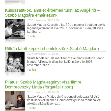
Kulisszatitkok, amiket érdemes tudni az Abigélről –
Szabó Magdára emlékezünk
2023. november 19. 16:00
Szabó Magda Kossuth-díjas írót, a magyar irodalom egyik
legendáját tizenhat éve, 2007. november 19-én, 90 éves
korában,...
Tovább
Ritkán látott képekkel emlékezünk Szabó Magdára
2022. november 19. 13:15
Szinte hihetetlen, de már tizenöt éve nincs köztünk Szabó
Magda. A Kossuth-díjas író, költő, műfordító 2007.
november 19-én...
Tovább
Pilátus: Szabó Magda-regényt visz filmre
Dombrovszky Linda (forgatási riport)
2018. november 16. 00:30
Szabó Magda Pilátus című regényét dolgozza fel első
készülő tévéfilmjében Dombrovszky Linda rendező. Az
alkotás elkészítéséhez...
Tovább