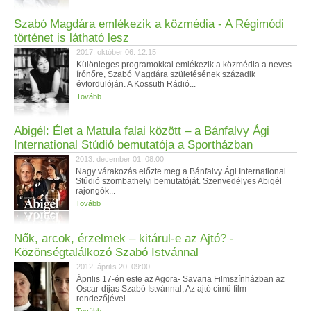
Szabó Magdára emlékezik a közmédia - A Régimódi
történet is látható lesz
2017. október 06. 12:15
Különleges programokkal emlékezik a közmédia a neves
írónőre, Szabó Magdára születésének századik
évfordulóján. A Kossuth Rádió...
Tovább
Abigél: Élet a Matula falai között – a Bánfalvy Ági
International Stúdió bemutatója a Sportházban
2013. december 01. 08:00
Nagy várakozás előzte meg a Bánfalvy Ági International
Stúdió szombathelyi bemutatóját. Szenvedélyes Abigél
rajongók...
Tovább
Nők, arcok, érzelmek – kitárul-e az Ajtó? -
Közönségtalálkozó Szabó Istvánnal
2012. április 20. 09:00
Április 17-én este az Agora- Savaria Filmszínházban az
Oscar-díjas Szabó Istvánnal, Az ajtó című film
rendezőjével...