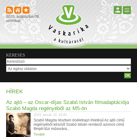
2026. augusztus 08.
szombat
KERESÉS
HÍREK
Az ajtó – az Oscar-díjas Szabó István filmadaptációja
Szabó Magda regényéből az M5-ön
2024. január 10. 10:00
Szabó Magda részben önéletrajzi ihletésű Az ajtó című
regényéből készült Szabó István rendező azonos című
filmjét tűzi műsorára...
Tovább