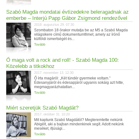
Szabó Magda mondatai évtizedekre beleragadnak az
emberbe – Interjú Papp Gábor Zsigmond rendezővel
2018. augusztus 29. 07:30
Szombaton 18 órakor mutatja be az M5 a Szabó Magda
világsikere című dokumentumfilmet, amely az írónő
külföldi ismertségét és...
Tovább
Ő maga volt a rock and roll! - Szabó Magda 100:
Közelebb a titkokhoz
2017. november 13. 12:30
Ő írta magáról: „Két tündér gyermeke voltam.”
Édesanyjáról és édesapjáról ugyanis sokáig azt hitte,
megmagyarázhatatlan...
Tovább
Miért szeretjük Szabó Magdát?
2017. október 31. 10:20
Mit kaptunk Szabó Magdától? Megteremtette nekünk
Abigélt, aki a bajban mindenkinek segít. Adott nekünk
meséket, ifjúsági...
Tovább