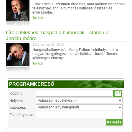
Csakis széllel szemben érdemes, ahol poénok és poémák
találkoznak, ahol a humor és költészet összeér, és
elvarázsolja...
Tovább
Líra a léleknek, haspad a humornak - stand up
Jordán-módra
2012. január 26. 18:30
Hangulathullámvasút. Monty Python-i élethelyzetek, a
magyar líra gyöngyszemeivel halkítva. Jordán Tamás
különleges élményt...
Tovább
PROGRAMKERESŐ
Időpont:
Helyszín:
Kategória:
Esemény neve: