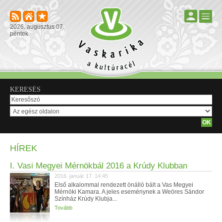
2026. augusztus 07.
péntek
KERESÉS
HÍREK
I. Vasi Megyei Mérnökbál 2016 a Krúdy Klubban
2016. január 17. 14:45
Első alkalommal rendezett önálló bált a Vas Megyei
Mérnöki Kamara. A jeles eseménynek a Weöres Sándor
Színház Krúdy Klubja...
Tovább