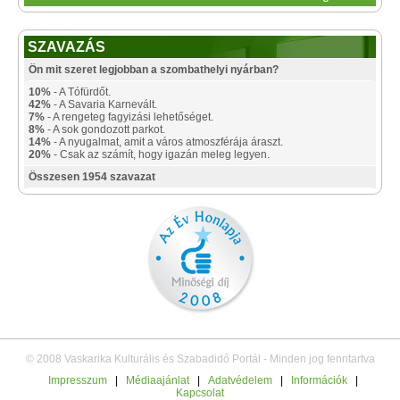
SZAVAZÁS
Ön mit szeret legjobban a szombathelyi nyárban?
10%
- A Tófürdőt.
42%
- A Savaria Karnevált.
7%
- A rengeteg fagyizási lehetőséget.
8%
- A sok gondozott parkot.
14%
- A nyugalmat, amit a város atmoszférája áraszt.
20%
- Csak az számít, hogy igazán meleg legyen.
Összesen 1954 szavazat
© 2008 Vaskarika Kulturális és Szabadidő Portál - Minden jog fenntartva
Impresszum
|
Médiaajánlat
|
Adatvédelem
|
Információk
|
Kapcsolat