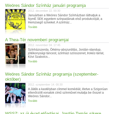
Weöres Sándor Színház januári programja
2012. december 22. 00:30
Januárban a Weöres Sándor Színházban láthatjuk a
NymE SEK egyetem színpadának első produkcióját, a
Hemzsegő szíveket. A színház...
Tovább
A Thea-Tér novemberi programjai
2012. november 04. 17:45
Színházszerda, Örkény-abszurditás, Jordán-standup,
jótékonysági táncest, színházi szösszenet, Irokéz-tárlat,
Kövi Szabolcs...
Tovább
Weöres Sándor Színház programja (szeptember-
október)
2012. szeptember 14. 00:30
A Játék a kastélyban címmel komédiát, illetve a Szigorúan
ellenőrzött vonatok című színművet mutatja be ősszel a
Weöres Sándor...
Tovább
WSSZ: az új évad előadásai, Jordán Tamás sikere