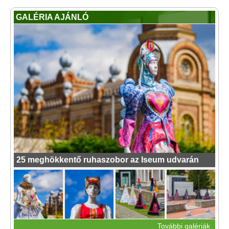
GALÉRIA AJÁNLÓ
25 meghökkentő ruhaszobor az Iseum udvarán
További galériák