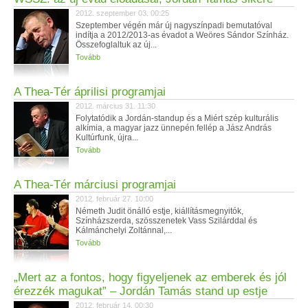
2012. szeptember 03. 00:25
Szeptember végén már új nagyszínpadi bemutatóval
indítja a 2012/2013-as évadot a Weöres Sándor Színház.
Összefoglaltuk az új...
Tovább
A Thea-Tér áprilisi programjai
2012. március 31. 11:30
Folytatódik a Jordán-standup és a Miért szép kulturális
alkímia, a magyar jazz ünnepén fellép a Jász András
Kultúrfunk, újra...
Tovább
A Thea-Tér márciusi programjai
2012. február 27. 10:00
Németh Judit önálló estje, kiállításmegnyitók,
Színházszerda, szösszenetek Vass Szilárddal és
Kálmánchelyi Zoltánnal,...
Tovább
„Mert az a fontos, hogy figyeljenek az emberek és jól
érezzék magukat” – Jordán Tamás stand up estje
2012. február 14. 00:30