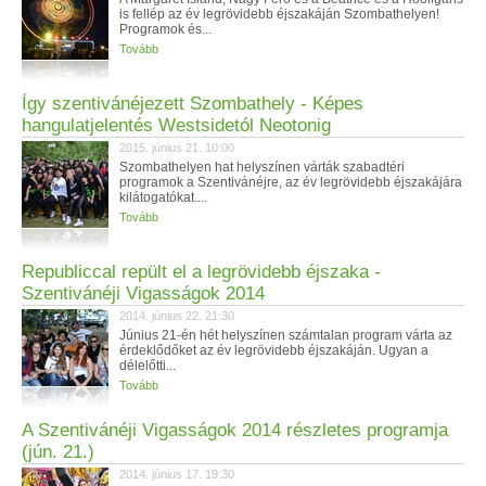
is fellép az év legrövidebb éjszakáján Szombathelyen!
Programok és...
Tovább
Így szentivánéjezett Szombathely - Képes
hangulatjelentés Westsidetól Neotonig
2015. június 21. 10:00
Szombathelyen hat helyszínen várták szabadtéri
programok a Szentivánéjre, az év legrövidebb éjszakájára
kilátogatókat....
Tovább
Republiccal repült el a legrövidebb éjszaka -
Szentivánéji Vigasságok 2014
2014. június 22. 21:30
Június 21-én hét helyszínen számtalan program várta az
érdeklődőket az év legrövidebb éjszakáján. Ugyan a
délelőtti...
Tovább
A Szentivánéji Vigasságok 2014 részletes programja
(jún. 21.)
2014. június 17. 19:30