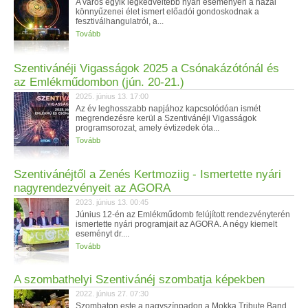
A város egyik legkedveltebb nyári eseményén a hazai
könnyűzenei élet ismert előadói gondoskodnak a
fesztiválhangulatról, a...
Tovább
Szentivánéji Vigasságok 2025 a Csónakázótónál és
az Emlékműdombon (jún. 20-21.)
2025. június 13. 17:00
Az év leghosszabb napjához kapcsolódóan ismét
megrendezésre kerül a Szentivánéji Vigasságok
programsorozat, amely évtizedek óta...
Tovább
Szentivánéjtől a Zenés Kertmoziig - Ismertette nyári
nagyrendezvényeit az AGORA
2023. június 13. 00:45
Június 12-én az Emlékműdomb felújított rendezvényterén
ismertette nyári programjait az AGORA. A négy kiemelt
eseményt dr....
Tovább
A szombathelyi Szentivánéj szombatja képekben
2022. június 27. 07:30
Szombaton este a nagyszínpadon a Mokka Tribute Band,