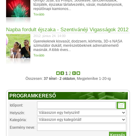
Gringo Sztár, Ed Philips, Soulwave, táncbemutatók,
tűzijáték, éjszakai tárlatvezetés, vásár, mutatványosok,
repülőnapi kamionos...
Tovább
Napba fordult éjszaka - Szentivánéji Vigasságok 2012
2012. június 24. 14:00
Gyerekeknek kisvasút, dodzsem, körhinta, 3D-s NASA
szimulátor dukált, merészebbeknek adrenalinemelő
masinák. A több éves...
Tovább
1
2
Összesen:
37 tétel - 2 oldalon
, Megjelenítve 1-20-ig
PROGRAMKERESŐ
Időpont:
Helyszín:
Kategória:
Esemény neve: