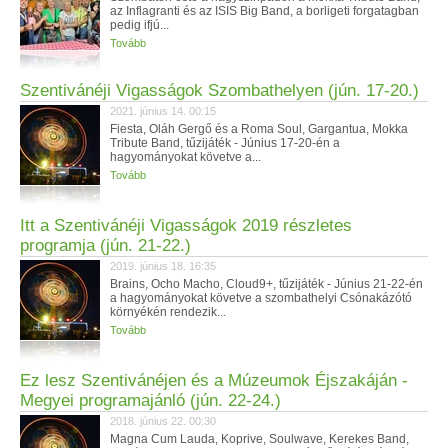
az Inflagranti és az ISIS Big Band, a borligeti forgatagban
pedig ifjú...
Tovább
Szentivánéji Vigasságok Szombathelyen (jún. 17-20.)
2021. június 14. 00:15
Fiesta, Oláh Gergő és a Roma Soul, Gargantua, Mokka
Tribute Band, tűzijáték - Június 17-20-én a
hagyományokat követve a...
Tovább
Itt a Szentivánéji Vigasságok 2019 részletes
programja (jún. 21-22.)
2019. június 18. 16:35
Brains, Ocho Macho, Cloud9+, tűzijáték - Június 21-22-én
a hagyományokat követve a szombathelyi Csónakázótó
környékén rendezik...
Tovább
Ez lesz Szentivánéjen és a Múzeumok Éjszakáján -
Megyei programajánló (jún. 22-24.)
2018. június 22. 00:30
Magna Cum Lauda, Koprive, Soulwave, Kerekes Band,