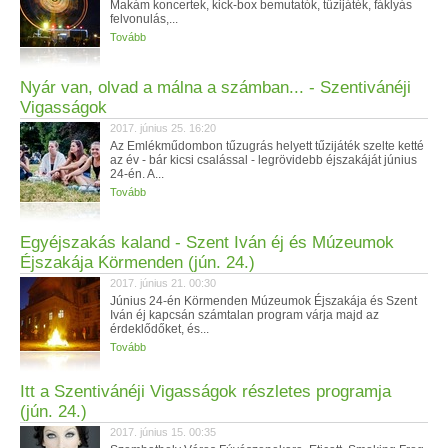
Makám koncertek, kick-box bemutatók, tűzijáték, fáklyás
felvonulás,...
Tovább
Nyár van, olvad a málna a számban... - Szentivánéji
Vigasságok
2017. június 25. 16:20
Az Emlékműdombon tűzugrás helyett tűzijáték szelte ketté
az év - bár kicsi csalással - legrövidebb éjszakáját június
24-én. A...
Tovább
Egyéjszakás kaland - Szent Iván éj és Múzeumok
Éjszakája Körmenden (jún. 24.)
2017. június 21. 00:30
Június 24-én Körmenden Múzeumok Éjszakája és Szent
Iván éj kapcsán számtalan program várja majd az
érdeklődőket, és...
Tovább
Itt a Szentivánéji Vigasságok részletes programja
(jún. 24.)
2017. június 15. 00:35