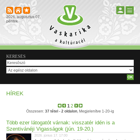
2026. augusztus 07.
péntek
KERESÉS
HÍREK
1
2
Összesen:
37 tétel - 2 oldalon
, Megjelenítve 1-20-ig
Több ezer látogatót várnak: visszatér idén is a
Szentivánéji Vigasságok (jún. 19-20.)
2026. június 17. 17:00