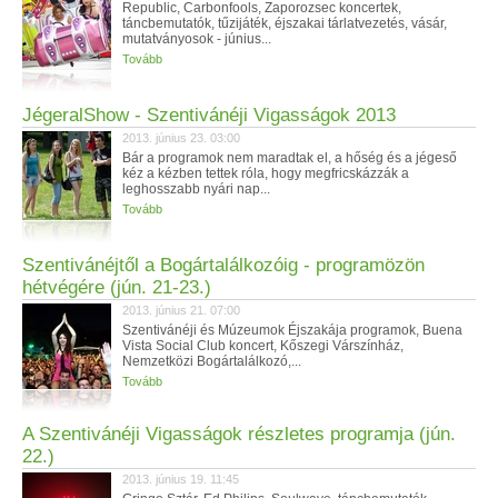
Republic, Carbonfools, Zaporozsec koncertek,
táncbemutatók, tűzijáték, éjszakai tárlatvezetés, vásár,
mutatványosok - június...
Tovább
JégeralShow - Szentivánéji Vigasságok 2013
2013. június 23. 03:00
Bár a programok nem maradtak el, a hőség és a jégeső
kéz a kézben tettek róla, hogy megfricskázzák a
leghosszabb nyári nap...
Tovább
Szentivánéjtől a Bogártalálkozóig - programözön
hétvégére (jún. 21-23.)
2013. június 21. 07:00
Szentivánéji és Múzeumok Éjszakája programok, Buena
Vista Social Club koncert, Kőszegi Várszínház,
Nemzetközi Bogártalálkozó,...
Tovább
A Szentivánéji Vigasságok részletes programja (jún.
22.)
2013. június 19. 11:45