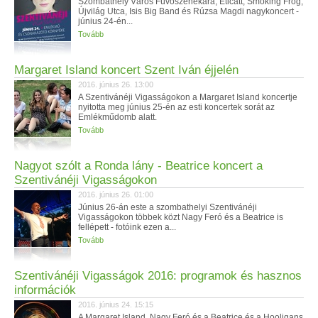
Szombathely Város Fúvószenekara, Eticatt, Smoking Frog,
Újvilág Utca, Isis Big Band és Rúzsa Magdi nagykoncert -
június 24-én...
Tovább
Margaret Island koncert Szent Iván éjjelén
2016. június 26. 13:00
A Szentivánéji Vigasságokon a Margaret Island koncertje
nyitotta meg június 25-én az esti koncertek sorát az
Emlékműdomb alatt.
Tovább
Nagyot szólt a Ronda lány - Beatrice koncert a
Szentivánéji Vigasságokon
2016. június 26. 01:00
Június 26-án este a szombathelyi Szentivánéji
Vigasságokon többek közt Nagy Feró és a Beatrice is
fellépett - fotóink ezen a...
Tovább
Szentivánéji Vigasságok 2016: programok és hasznos
információk
2016. június 24. 15:15
A Margaret Island, Nagy Feró és a Beatrice és a Hooligans