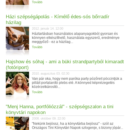
Tovább
Házi szépségápolás - Kímélő édes-sós bőrradír
házilag
2012. január 14. 12:00
Háztartásban használatos alapanyagokból gyorsan és
könnyen elkészíthető, használata egyszerű, eredménye
meggyőző - ez a házilag...
Tovább
Hajshow és sóhaj - ami a büki strandpartyból kimaradt
(fotóriport)
2010. augusztus 03. 02:30
Van pár oka, hogy nem paróka party pózőreit pöccintjük a
pilláit portalanító plebs elé. A könnyed képnézegetés
közérzetkárosító...
Tovább
"Menj Hanna, portfóliózzál" - szépségszalon a tini
könyvtári napokon
2008. október 09. 22:00
"Nekünk bejössz, ha a könyvtárba bejössz" - szól az
Országos Tini Könyvtári Napok szlogenje, s bizony jópár...