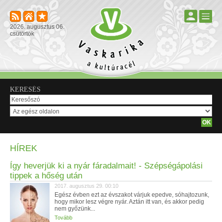
2026. augusztus 06.
csütörtök
KERESÉS
HÍREK
Így heverjük ki a nyár fáradalmait! - Szépségápolási
tippek a hőség után
2017. augusztus 29. 00:10
Egész évben ezt az évszakot várjuk epedve, sóhajtozunk,
hogy mikor lesz végre nyár. Aztán itt van, és akkor pedig
nem győzünk...
Tovább