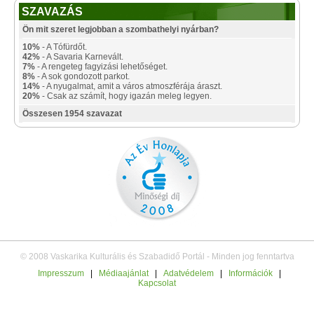
SZAVAZÁS
Ön mit szeret legjobban a szombathelyi nyárban?
10%
- A Tófürdőt.
42%
- A Savaria Karnevált.
7%
- A rengeteg fagyizási lehetőséget.
8%
- A sok gondozott parkot.
14%
- A nyugalmat, amit a város atmoszférája áraszt.
20%
- Csak az számít, hogy igazán meleg legyen.
Összesen 1954 szavazat
© 2008 Vaskarika Kulturális és Szabadidő Portál - Minden jog fenntartva
Impresszum
|
Médiaajánlat
|
Adatvédelem
|
Információk
|
Kapcsolat