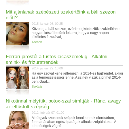
Mit ajánlanak szépészeti szakértőink a báli szezon
előtt?
2015. január 08. 00:25
Közeleg a báli szezon, ezért megkérdeztük szakértőinket,
hogyan készülhetünk fel arra, hogy a nagy napon
tökéletes frizurával,...
Tovább
Ferrari pirostól a füstös cicaszemekig - Alkalmi
smink- és frizuratrendek
2014. január 22. 13:00
Ha egy szóval kéne jellemezni a 2014-es hajtrendet, akkor
az a természetesség lenne. A színek viszik a prímet 2014-
ben. Gaal...
Tovább
Nikotinnal mélyítik, botox-szal simítják - Ránc, avagy
az elfüstölt szépség
2012. február 07. 01:00
A hölgyek szeretnek szépek lenni, ennek elérésében,
fenntartásában egész iparágak állnak szolgálatukra. A
lehetőségek végső...