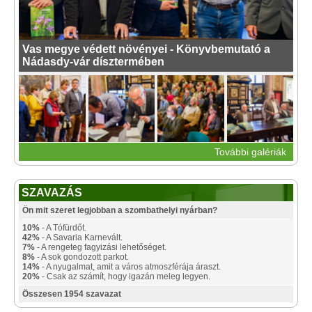
Vas megye védett növényei - Könyvbemutató a
Nádasdy-vár dísztermében
További galériák
SZAVAZÁS
Ön mit szeret legjobban a szombathelyi nyárban?
10%
- A Tófürdőt.
42%
- A Savaria Karnevált.
7%
- A rengeteg fagyizási lehetőséget.
8%
- A sok gondozott parkot.
14%
- A nyugalmat, amit a város atmoszférája áraszt.
20%
- Csak az számít, hogy igazán meleg legyen.
Összesen 1954 szavazat