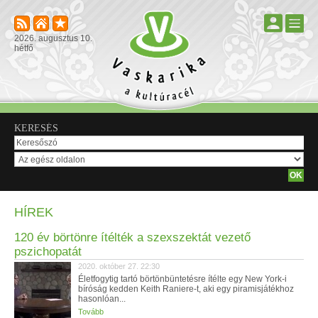
2026. augusztus 10.
hétfő
KERESÉS
HÍREK
120 év börtönre ítélték a szexszektát vezető
pszichopatát
2020. október 27. 22:30
Életfogytig tartó börtönbüntetésre ítélte egy New York-i
bíróság kedden Keith Raniere-t, aki egy piramisjátékhoz
hasonlóan...
Tovább