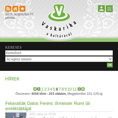
2026. augusztus 07.
péntek
KERESÉS
HÍREK
1
2
3
4
5
6
7
8
9
10
11
Összesen:
4058 tétel - 203 oldalon
, Megjelenítve 101-120-ig
Felavatták Dalos Ferenc őrmester Rumi úti
emléktábláját
2025. július 16. 00:40