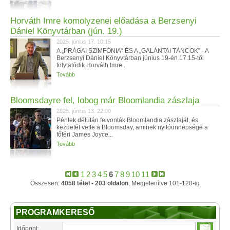
Horváth Imre komolyzenei előadása a Berzsenyi
Dániel Könyvtárban (jún. 19.)
2025. június 17. 10:15
A „PRÁGAI SZIMFÓNIA” ÉS A „GALÁNTAI TÁNCOK” - A
Berzsenyi Dániel Könyvtárban június 19-én 17.15-től
folytatódik Horváth Imre...
Tovább
Bloomsdayre fel, lobog már Bloomlandia zászlaja
2025. június 13. 22:00
Péntek délután felvonták Bloomlandia zászlaját, és
kezdetét vette a Bloomsday, aminek nyitóünnepsége a
főtéri James Joyce...
Tovább
1
2
3
4
5
6
7
8
9
10
11
Összesen:
4058 tétel - 203 oldalon
, Megjelenítve 101-120-ig
PROGRAMKERESŐ
Időpont: