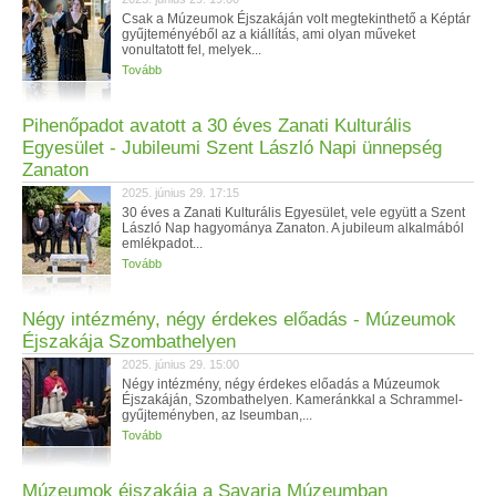
Csak a Múzeumok Éjszakáján volt megtekinthető a Képtár
gyűjteményéből az a kiállítás, ami olyan műveket
vonultatott fel, melyek...
Tovább
Pihenőpadot avatott a 30 éves Zanati Kulturális
Egyesület - Jubileumi Szent László Napi ünnepség
Zanaton
2025. június 29. 17:15
30 éves a Zanati Kulturális Egyesület, vele együtt a Szent
László Nap hagyománya Zanaton. A jubileum alkalmából
emlékpadot...
Tovább
Négy intézmény, négy érdekes előadás - Múzeumok
Éjszakája Szombathelyen
2025. június 29. 15:00
Négy intézmény, négy érdekes előadás a Múzeumok
Éjszakáján, Szombathelyen. Kameránkkal a Schrammel-
gyűjteményben, az Iseumban,...
Tovább
Múzeumok éjszakája a Savaria Múzeumban