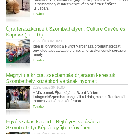
Tárlatvezetés, kiállításmegnyitók, képzőművészeti előadás
- Szombathely öt intézménye várja az érdeklődőket
júliusban.
Tovább
Újra teraszkoncert Szombathelyen: Culture Cuvée és
Koprive (júl. 10.)
2025. július 02. 16:00
Idén is folytatódik a Nyitott Városháza programsorozat
egyik leglátogatottabb eleme, a Teraszkoncertek sorozata,
amely...
Tovább
Megnyílt a kripta, zseblámpás őrjáraton kerestük
Szombathely középkori várának nyomait
2025. június 30. 10:00
A Múzeumok Éjszakáján a Szent Márton
Látogatóközpontban megnyílt a kripta, majd a Romkerttől
indulva zseblámpás őrjáraton...
Tovább
Egyéjszakás kaland - Rejtélyes valóság a
Szombathelyi Képtár gyűjteményében
2025. június 29. 19:00