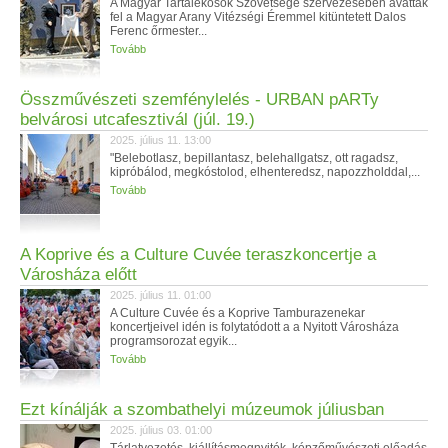
A Magyar Tartalékosok Szövetsége szervezésében avatták
fel a Magyar Arany Vitézségi Éremmel kitüntetett Dalos
Ferenc őrmester...
Tovább
Összművészeti szemfénylelés - URBAN pARTy
belvárosi utcafesztivál (júl. 19.)
2025. július 11. 13:00
"Belebotlasz, bepillantasz, belehallgatsz, ott ragadsz,
kipróbálod, megkóstolod, elhenteredsz, napozzholddal,...
Tovább
A Koprive és a Culture Cuvée teraszkoncertje a
Városháza előtt
2025. július 11. 01:00
A Culture Cuvée és a Koprive Tamburazenekar
koncertjeivel idén is folytatódott a a Nyitott Városháza
programsorozat egyik...
Tovább
Ezt kínálják a szombathelyi múzeumok júliusban
2025. július 03. 01:00