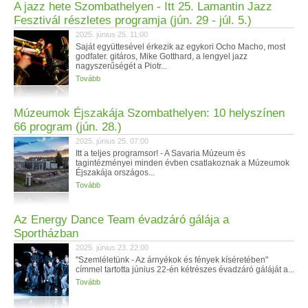
A jazz hete Szombathelyen - Itt 25. Lamantin Jazz
Fesztivál részletes programja (jún. 29 - júl. 5.)
2025. június 25. 11:00
Saját együttesével érkezik az egykori Ocho Macho, most
godfater. gitáros, Mike Gotthard, a lengyel jazz
nagyszerűségét a Piotr...
Tovább
Múzeumok Éjszakája Szombathelyen: 10 helyszínen
66 program (jún. 28.)
2025. június 25. 07:00
Itt a teljes programsor! - A Savaria Múzeum és
tagintézményei minden évben csatlakoznak a Múzeumok
Éjszakája országos...
Tovább
Az Energy Dance Team évadzáró gálája a
Sportházban
2025. június 23. 22:00
"Szemléletünk - Az árnyékok és fények kíséretében"
címmel tartotta június 22-én kétrészes évadzáró gáláját a...
Tovább