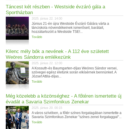
Táncest két részben - Westside évzáró gála a
Sportházban
2025. június 22. 14:00
Június 21-én újra Westside Évzáró Gálára várta a
tánciskola növendékeinek ismerőseit, barátait,
hozzátartozóit a Westside TSE!...
Tovább
Kilenc mély bók a nevének - A 112 éve született
Weöres Sándorra emlékezünk
2025. június 22. 12:00
A Kossuth-és Baumgarten-díjas Weöres Sándor versei,
szövegei egész életünk során elkísérnek bennünket. A
József Attila-díjas...
Tovább
Még közelebb a közönséghez - A főtéren ismertette új
évadát a Savaria Szimfonikus Zenekar
2025. június 20. 00:15
A város szívében, a főtér színes forgatagában ismertette a
Savaria Szimfonikus Zenekar "színes zenei forgataggal"...
Tovább