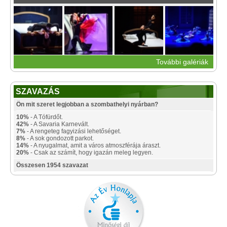
További galériák
SZAVAZÁS
Ön mit szeret legjobban a szombathelyi nyárban?
10%
- A Tófürdőt.
42%
- A Savaria Karnevált.
7%
- A rengeteg fagyizási lehetőséget.
8%
- A sok gondozott parkot.
14%
- A nyugalmat, amit a város atmoszférája áraszt.
20%
- Csak az számít, hogy igazán meleg legyen.
Összesen 1954 szavazat