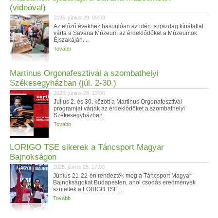
(videóval)
2025. június 29. 09:00
Az előző évekhez hasonlóan az idén is gazdag kínálattal
várta a Savaria Múzeum az érdeklődőket a Múzeumok
Éjszakáján....
Tovább
Martinus Orgonafesztivál a szombathelyi
Székesegyházban (júl. 2-30.)
2025. június 26. 13:00
Július 2. és 30. között a Martinus Orgonafesztivál
programjai várják az érdeklődőket a szombathelyi
Székesegyházban.
Tovább
LORIGO TSE sikerek a Táncsport Magyar
Bajnokságon
2025. június 25. 17:00
Június 21-22-én rendezték meg a Táncsport Magyar
Bajnokságokat Budapesten, ahol csodás eredmények
születtek a LORIGO TSE...
Tovább