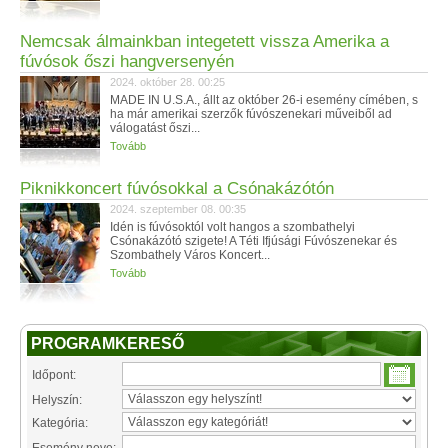
Nemcsak álmainkban integetett vissza Amerika a
fúvósok őszi hangversenyén
2024. október 28. 00:25
MADE IN U.S.A., állt az október 26-i esemény címében, s
ha már amerikai szerzők fúvószenekari műveiből ad
válogatást őszi...
Tovább
Piknikkoncert fúvósokkal a Csónakázótón
2024. szeptember 08. 00:35
Idén is fúvósoktól volt hangos a szombathelyi
Csónakázótó szigete! A Téti Ifjúsági Fúvószenekar és
Szombathely Város Koncert...
Tovább
PROGRAMKERESŐ
Időpont:
Helyszín:
Kategória: