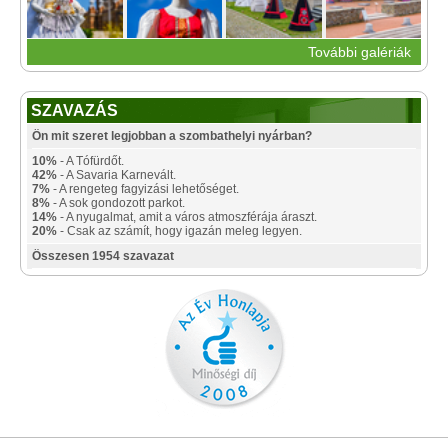
További galériák
SZAVAZÁS
Ön mit szeret legjobban a szombathelyi nyárban?
10%
- A Tófürdőt.
42%
- A Savaria Karnevált.
7%
- A rengeteg fagyizási lehetőséget.
8%
- A sok gondozott parkot.
14%
- A nyugalmat, amit a város atmoszférája áraszt.
20%
- Csak az számít, hogy igazán meleg legyen.
Összesen 1954 szavazat