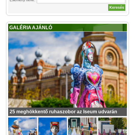
Esemény neve:
GALÉRIA AJÁNLÓ
25 meghökkentő ruhaszobor az Iseum udvarán