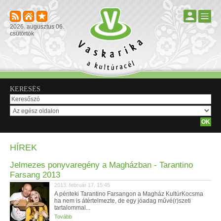
2026. augusztus 06.
csütörtök
KERESÉS
HÍREK
Jelmezes ponyvaregény a Magházban - Tarantino
Farsang 2013
2013. február 17. 15:45
A pénteki Tarantino Farsangon a Magház KultúrKocsma
ha nem is átértelmezte, de egy jóadag művé(r)szeti
tartalommal...
Tovább