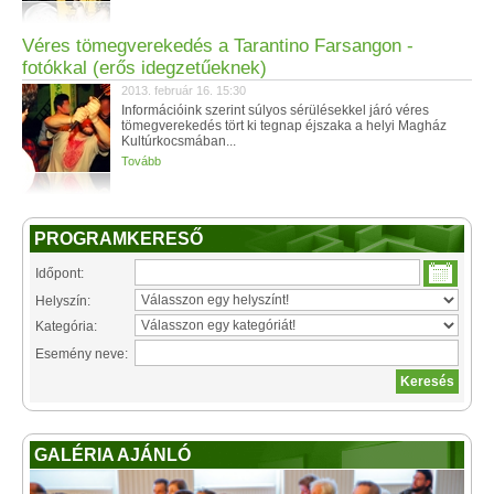
Véres tömegverekedés a Tarantino Farsangon -
fotókkal (erős idegzetűeknek)
2013. február 16. 15:30
Információink szerint súlyos sérülésekkel járó véres
tömegverekedés tört ki tegnap éjszaka a helyi Magház
Kultúrkocsmában...
Tovább
PROGRAMKERESŐ
Időpont:
Helyszín:
Kategória:
Esemény neve:
GALÉRIA AJÁNLÓ