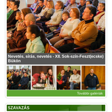
Nevetés, sírás, nevetés - XII. Sok-szín-Feszt(ecske)
Bükön
További galériák
SZAVAZÁS