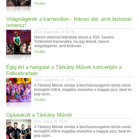
Tovább
Világslágerek a karneválon - Három dal, amit biztosan
ismersz!
2023. augusztus 29. 01:00
Három videóval tekintünk vissza a XXII. Savaria
Történelmi Karneválra, ha úgy tetszik, három
világslágerrel, amit biztosan...
Tovább
Égig ért a hangulat a Tárkány Művek koncertjén a
Folkudvarban
2023. augusztus 27. 02:00
A Tárkány Művek zenéje a táncházmozgalom körüli zenei
közegből nőtt ki, magába olvasztva a magyar jazz, beat és
pop azon...
Tovább
Újjáalakult a Tárkány Művek
2021. május 25. 14:00
A Tárkány Művek zenéje a táncházmozgalom körüli zenei
közegből nőtt ki magába olvasztva a magyar jazz, beat és
pop azon...