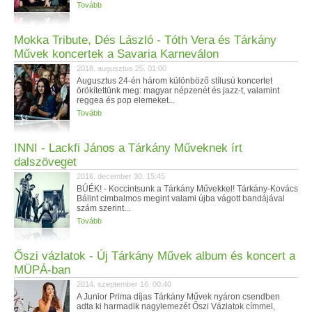
Tovább
Mokka Tribute, Dés László - Tóth Vera és Tárkány
Művek koncertek a Savaria Karneválon
2018. augusztus 25. 01:00
Augusztus 24-én három különböző stílusú koncertet
örökítettünk meg: magyar népzenét és jazz-t, valamint
reggea és pop elemeket...
Tovább
INNI - Lackfi János a Tárkány Műveknek írt
dalszöveget
2016. december 30. 15:45
BÚÉK! - Koccintsunk a Tárkány Művekkel! Tárkány-Kovács
Bálint cimbalmos megint valami újba vágott bandájával
szám szerint...
Tovább
Őszi vázlatok - Új Tárkány Művek album és koncert a
MÜPÁ-ban
2014. szeptember 16. 00:40
A Junior Prima díjas Tárkány Művek nyáron csendben
adta ki harmadik nagylemezét Őszi Vázlatok címmel,