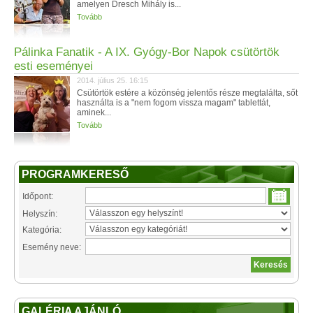
amelyen Dresch Mihály is...
Tovább
Pálinka Fanatik - A IX. Gyógy-Bor Napok csütörtök
esti eseményei
2014. július 25. 16:15
Csütörtök estére a közönség jelentős része megtalálta, sőt
használta is a "nem fogom vissza magam" tablettát,
aminek...
Tovább
PROGRAMKERESŐ
Időpont:
Helyszín:
Kategória:
Esemény neve:
GALÉRIA AJÁNLÓ