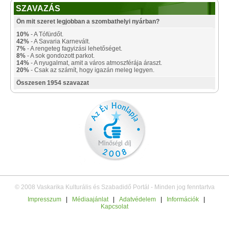
SZAVAZÁS
Ön mit szeret legjobban a szombathelyi nyárban?
10%
- A Tófürdőt.
42%
- A Savaria Karnevált.
7%
- A rengeteg fagyizási lehetőséget.
8%
- A sok gondozott parkot.
14%
- A nyugalmat, amit a város atmoszférája áraszt.
20%
- Csak az számít, hogy igazán meleg legyen.
Összesen 1954 szavazat
© 2008 Vaskarika Kulturális és Szabadidő Portál - Minden jog fenntartva
Impresszum
|
Médiaajánlat
|
Adatvédelem
|
Információk
|
Kapcsolat