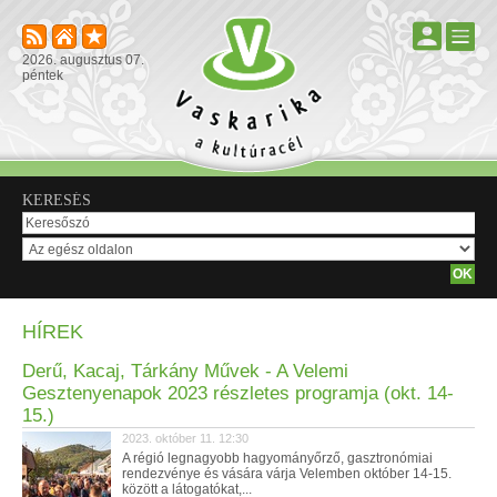
2026. augusztus 07.
péntek
KERESÉS
HÍREK
Derű, Kacaj, Tárkány Művek - A Velemi
Gesztenyenapok 2023 részletes programja (okt. 14-
15.)
2023. október 11. 12:30
A régió legnagyobb hagyományőrző, gasztronómiai
rendezvénye és vására várja Velemben október 14-15.
között a látogatókat,...