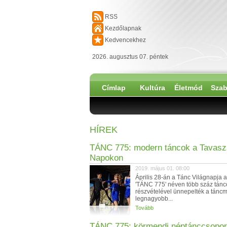
RSS
Kezdőlapnak
Kedvencekhez
2026. augusztus 07. péntek
Címlap
Kultúra
Életmód
Szab
HÍREK
TÁNC 775: modern táncok a Tavasz
Napokon
2019. május 01. 08:00
Április 28-án a Tánc Világnapja 
'TÁNC 775' néven több száz tánc
részvételével ünnepelték a tánc
legnagyobb...
Tovább
TÁNC 775: körmendi néptánccsopor