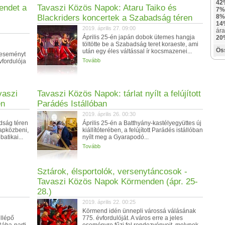
42
mendet a
Tavaszi Közös Napok: Ataru Taiko és
7%
Blackriders koncertek a Szabadság téren
8%
14
2019. április 27. 09:00
ára
Április 25-én japán dobok ütemes hangja
20
töltötte be a Szabadság teret koraeste, ami
Ös
után egy éles váltással ír kocsmazenei...
teseményt
Tovább
vfordulója
vaszi
Tavaszi Közös Napok: tárlat nyílt a felújított
en
Parádés Istállóban
2019. április 26. 00:30
adság téren
Április 25-én a Batthyány-kastélyegyüttes új
napközbeni,
kiállítóterében, a felújított Parádés istállóban
atikai...
nyílt meg a Gyarapodó...
Tovább
Sztárok, élsportolók, versenytáncosok -
Tavaszi Közös Napok Körmenden (ápr. 25-
28.)
2019. április 22. 00:25
Körmend idén ünnepli várossá válásának
llépő
775. évfordulóját. A város erre a jeles