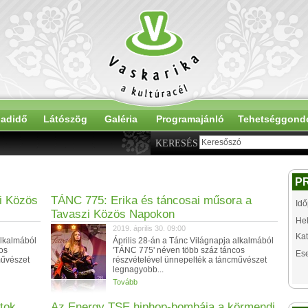
adidő
Látószög
Galéria
Programajánló
Tehetséggond
KERESÉS
P
i Közös
TÁNC 775: Erika és táncosai műsora a
Idő
Tavaszi Közös Napokon
Hel
2019. április 30. 09:00
Kat
alkalmából
Április 28-án a Tánc Világnapja alkalmából
os
'TÁNC 775' néven több száz táncos
Es
művészet
részvételével ünnepelték a táncművészet
legnagyobb...
Tovább
tok
Az Energy TSE hiphop-bombája a körmendi