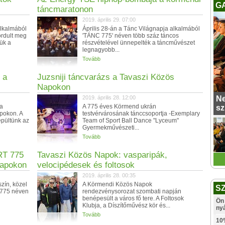
G
táncmaratonon
2019. április 29. 07:00
alkalmából
Április 28-án a Tánc Világnapja alkalmából
ordult meg
'TÁNC 775' néven több száz táncos
ük a
részvételével ünnepelték a táncművészet
legnagyobb...
Tovább
 a
Juzsniji táncvarázs a Tavaszi Közös
Napokon
2019. április 28. 12:00
Ne
ia
A 775 éves Körmend ukrán
sz
pokon. A
testvérvárosának tánccsoportja -Exemplary
epültünk az
Team of Sport Ball Dance "Lyceum"
Gyermekművészeti...
Tovább
RT 775
Tavaszi Közös Napok: vasparipák,
Napokon
velocipédesek és foltosok
2019. április 28. 00:35
zín, közel
A Körmendi Közös Napok
S
T 775 néven
rendezvénysorozat szombati napján
benépesült a város fő tere. A Foltosok
Ön 
Klubja, a Díszítőművész kör és...
ny
Tovább
10