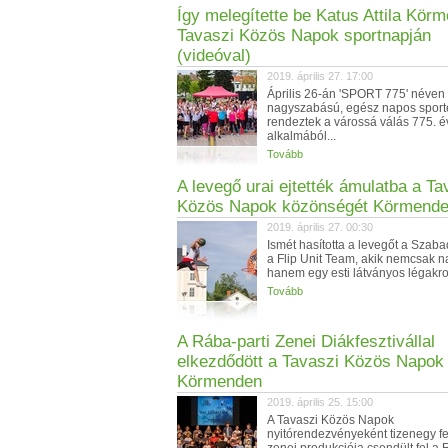
Így melegítette be Katus Attila Kör
Tavaszi Közös Napok sportnapján
(videóval)
2019. április 27. 17:00
Április 26-án 'SPORT 775' néven
nagyszabású, egész napos spor
rendeztek a várossá válás 775. é
alkalmából...
Tovább
A levegő urai ejtették ámulatba a Ta
Közös Napok közönségét Körmend
2019. április 27. 00:30
Ismét hasította a levegőt a Szab
a Flip Unit Team, akik nemcsak 
hanem egy esti látványos légakrob
Tovább
A Rába-parti Zenei Diákfesztivállal
elkezdődött a Tavaszi Közös Napok
Körmenden
2019. április 25. 15:00
A Tavaszi Közös Napok
nyitórendezvényeként tizenegy fe