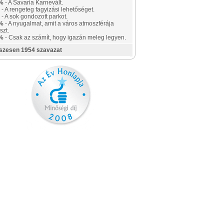
%
- A Savaria Karnevált.
- A rengeteg fagyizási lehetőséget.
- A sok gondozott parkot.
%
- A nyugalmat, amit a város atmoszférája
szt.
%
- Csak az számít, hogy igazán meleg legyen.
szesen 1954 szavazat