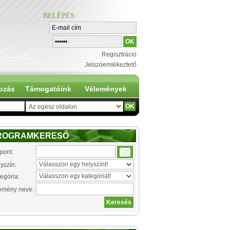
BELÉPÉS
:
Regisztráció
Jelszóemlékeztető
ozás
Támogatóink
Vélemények
ROGRAMKERESŐ
pont:
yszín:
egória:
emény neve: