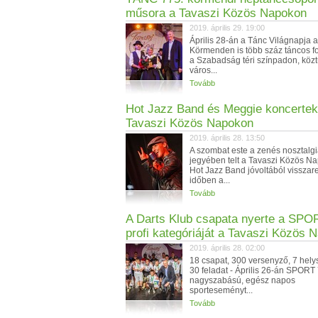
műsora a Tavaszi Közös Napokon
2019. április 29. 19:00
Április 28-án a Tánc Világnapja 
Körmenden is több száz táncos f
a Szabadság téri színpadon, közt
város...
Tovább
Hot Jazz Band és Meggie koncertek
Tavaszi Közös Napokon
2019. április 28. 13:50
A szombat este a zenés nosztalg
jegyében telt a Tavaszi Közös Na
Hot Jazz Band jóvoltából visszar
időben a...
Tovább
A Darts Klub csapata nyerte a SPO
profi kategóriáját a Tavaszi Közös 
2019. április 28. 02:00
18 csapat, 300 versenyző, 7 helys
30 feladat - Április 26-án SPOR
nagyszabású, egész napos
sporteseményt...
Tovább