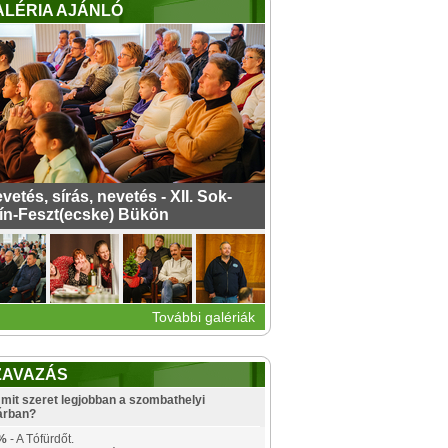
ALÉRIA AJÁNLÓ
vetés, sírás, nevetés - XII. Sok-
ín-Feszt(ecske) Bükön
További galériák
ZAVAZÁS
mit szeret legjobban a szombathelyi
árban?
%
- A Tófürdőt.