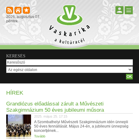
2026. augusztus 07.
péntek
KERESÉS
HÍREK
Grandiózus előadással zárult a Művészeti
Szakgimnázium 50 éves jubileumi műsora
2025. május 25. 17:15
A Szombathelyi Művészeti Szakgimnázium idén ünnepli
50 éves fennállását. Május 24-én, a jubileumi ünnepség
koncertjének...
Tovább