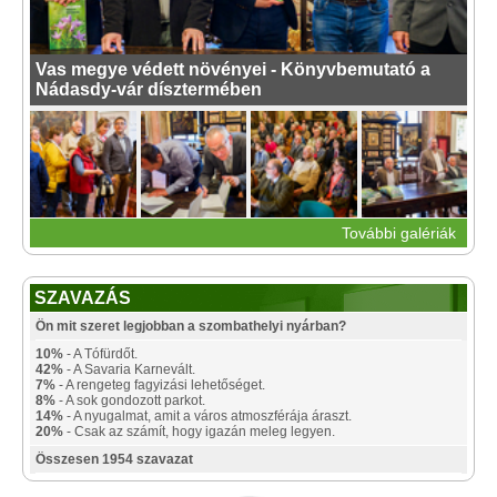
Vas megye védett növényei - Könyvbemutató a
Nádasdy-vár dísztermében
További galériák
SZAVAZÁS
Ön mit szeret legjobban a szombathelyi nyárban?
10%
- A Tófürdőt.
42%
- A Savaria Karnevált.
7%
- A rengeteg fagyizási lehetőséget.
8%
- A sok gondozott parkot.
14%
- A nyugalmat, amit a város atmoszférája áraszt.
20%
- Csak az számít, hogy igazán meleg legyen.
Összesen 1954 szavazat