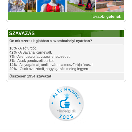
További galériák
SZAVAZÁS
Ön mit szeret legjobban a szombathelyi nyárban?
10%
- A Tófürdőt.
42%
- A Savaria Karnevált.
7%
- A rengeteg fagyizási lehetőséget.
8%
- A sok gondozott parkot.
14%
- A nyugalmat, amit a város atmoszférája áraszt.
20%
- Csak az számít, hogy igazán meleg legyen.
Összesen 1954 szavazat