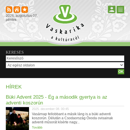
2026. augusztus 07.
péntek
KERESÉS
HÍREK
Büki Advent 2025 - Ég a második gyertya is az
adventi koszorún
2025. december 08. 00:45
Vasárnap fellobbant a másik láng is a büki adventi
koszorún. Délután a Csodaország Óvoda ovisainak
adventi műsorát kísérte nagy...
Tovább