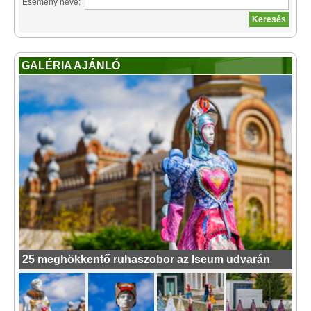
Esemény neve:
GALÉRIA AJÁNLÓ
25 meghökkentő ruhaszobor az Iseum udvarán