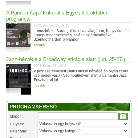
A Pannon Kapu Kulturális Egyesület októberi
programjai
2022. október 15. 09:15
Lemezbörze, Barangolás a jazz világában, Könyvklub és
ünnepi megemlékezés is várja az érdeklődőket
Szentgotthárdon, a Pannon...
Tovább
Jazz-hétvége a Broadway árkádja alatt (jún. 25-27.)
2021. június 16. 12:15
A jazz szerelmeseit június utolsó hétvégéjén olyan zenei
csemegék várják Szombathelyen, mint a Lamantin Jazz
Fesztiválról jól...
Tovább
PROGRAMKERESŐ
Időpont:
Helyszín:
Kategória: