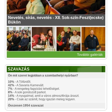
Nevetés, sírás, nevetés - XII. Sok-szín-Feszt(ecske)
Bükön
További galériák
SZAVAZÁS
Ön mit szeret legjobban a szombathelyi nyárban?
10%
- A Tófürdőt.
42%
- A Savaria Karnevált.
7%
- A rengeteg fagyizási lehetőséget.
8%
- A sok gondozott parkot.
14%
- A nyugalmat, amit a város atmoszférája áraszt.
20%
- Csak az számít, hogy igazán meleg legyen.
Összesen 1954 szavazat