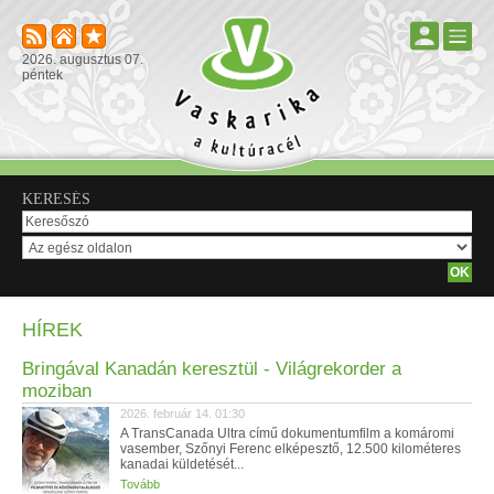
2026. augusztus 07.
péntek
KERESÉS
HÍREK
Bringával Kanadán keresztül - Világrekorder a
moziban
2026. február 14. 01:30
A TransCanada Ultra című dokumentumfilm a komáromi
vasember, Szőnyi Ferenc elképesztő, 12.500 kilométeres
kanadai küldetését...
Tovább