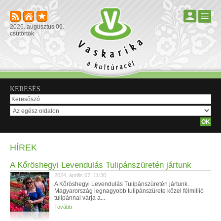
2026. augusztus 06.
csütörtök
KERESÉS
HÍREK
A Kőröshegyi Levendulás Tulipánszüretén jártunk
2024. április 07. 11:30
A Kőröshegyi Levendulás Tulipánszüretén jártunk.
Magyarország legnagyobb tulipánszürete közel félmillió
tulipánnal várja a...
Tovább