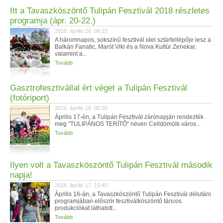
Itt a Tavaszköszöntő Tulipán Fesztivál 2018 részletes
programja (ápr. 20-22.)
2018. április 20. 00:15
A háromnapos, sokszínű fesztivál idei sztárfellépője lesz a
Balkán Fanatic, Marót Viki és a Nova Kultúr Zenekar,
valamint a...
Tovább
Gasztrofesztivállal ért véget a Tulipán Fesztivál
(fotóriport)
2016. április 18. 00:30
Április 17-én, a Tulipán Fesztivál zárónapján rendezték
meg "TULIPÁNOS TERÍTŐ" néven Celldömölk város...
Tovább
Ilyen volt a Tavaszköszöntő Tulipán Fesztivál második
napja!
2016. április 17. 13:40
Április 16-án, a Tavaszköszöntő Tulipán Fesztivál délutáni
programjában először fesztiválköszöntő táncos
produkciókat láthatott...
Tovább