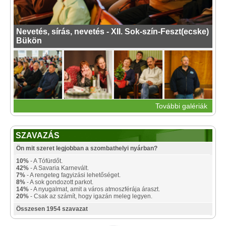
Nevetés, sírás, nevetés - XII. Sok-szín-Feszt(ecske)
Bükön
További galériák
SZAVAZÁS
Ön mit szeret legjobban a szombathelyi nyárban?
10%
- A Tófürdőt.
42%
- A Savaria Karnevált.
7%
- A rengeteg fagyizási lehetőséget.
8%
- A sok gondozott parkot.
14%
- A nyugalmat, amit a város atmoszférája áraszt.
20%
- Csak az számít, hogy igazán meleg legyen.
Összesen 1954 szavazat