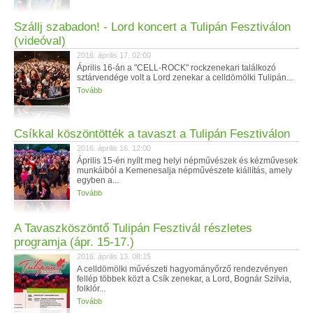
Szállj szabadon! - Lord koncert a Tulipán Fesztiválon
(videóval)
2016. április 17. 02:00
Április 16-án a "CELL-ROCK" rockzenekari találkozó
sztárvendége volt a Lord zenekar a celldömölki Tulipán...
Tovább
Csíkkal köszöntötték a tavaszt a Tulipán Fesztiválon
2016. április 16. 12:00
Április 15-én nyílt meg helyi népművészek és kézművesek
munkáiból a Kemenesalja népművészete kiállítás, amely
egyben a...
Tovább
A Tavaszköszöntő Tulipán Fesztivál részletes
programja (ápr. 15-17.)
2016. április 13. 08:15
A celldömölki művészeti hagyományőrző rendezvényen
fellép többek közt a Csík zenekar, a Lord, Bognár Szilvia,
folklór...
Tovább