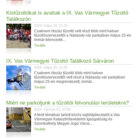
Kistűzoltókat is avattak a IX. Vas Vármegyei Tűzoltó
Találkozón
2024. május 26. 21:15
Csaknem ötszáz tűzoltó vett részt több mint hatvan
tűzoltószervezettől a Nádasdy-vár parkjában május 25-én
immár kilencedik...
Tovább
IX. Vas Vármegyei Tűzoltó Találkozó Sárváron
2024. május 25. 21:00
Csaknem ötszáz tűzoltó több mint hatvan
tűzoltószervezettől vett részt a Nádasdy-vár parkjában
május 25-én megrendezett, immár...
Tovább
Miért ne parkoljunk a tűzoltói felvonulási területekre?
2023. március 01. 07:00
A fenti témában tartott közös sajtótájékoztatót a Vas
Vármegyei Katasztrófavédelmi Igazgatóság és
Szombathely Megyei Jogú Város...
Tovább