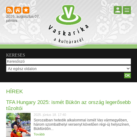
2026. augusztus 07.
péntek
KERESÉS
HÍREK
TFA Hungary 2025: ismét Bükön az ország legerősebb
tűzoltói
2025. június 18. 17:40
Sorozatban hetedik alkalommal ismét Vas vármegyében,
három szombathelyi versenyt követően régi-új helyszínen,
Bükfürdőn...
Tovább