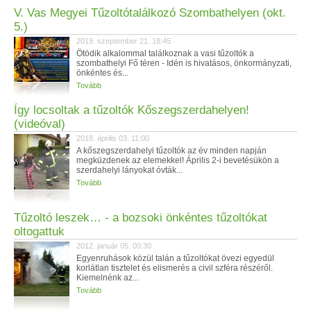
V. Vas Megyei Tűzoltótalálkozó Szombathelyen (okt.
5.)
2019. szeptember 21. 18:45
Ötödik alkalommal találkoznak a vasi tűzoltók a
szombathelyi Fő téren - Idén is hivatásos, önkormányzati,
önkéntes és...
Tovább
Így locsoltak a tűzoltók Kőszegszerdahelyen!
(videóval)
2018. április 03. 11:00
A kőszegszerdahelyi tűzoltók az év minden napján
megküzdenek az elemekkel! Április 2-i bevetésükön a
szerdahelyi lányokat óvták...
Tovább
Tűzoltó leszek… - a bozsoki önkéntes tűzoltókat
oltogattuk
2012. január 05. 00:30
Egyenruhások közül talán a tűzoltókat övezi egyedül
korlátlan tisztelet és elismerés a civil szféra részéről.
Kiemelnénk az...
Tovább