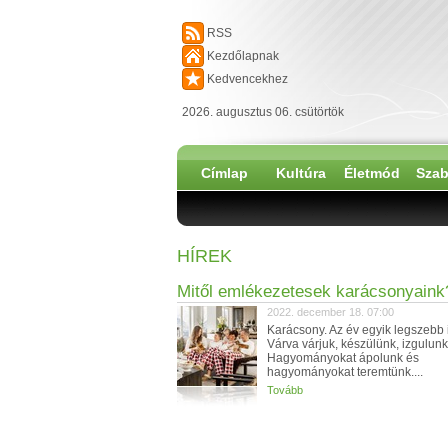
RSS
Kezdőlapnak
Kedvencekhez
2026. augusztus 06. csütörtök
Címlap
Kultúra
Életmód
Szab
HÍREK
Mitől emlékezetesek karácsonyaink
2022. december 18. 07:00
Karácsony. Az év egyik legszebb
Várva várjuk, készülünk, izgulunk
Hagyományokat ápolunk és
hagyományokat teremtünk....
Tovább