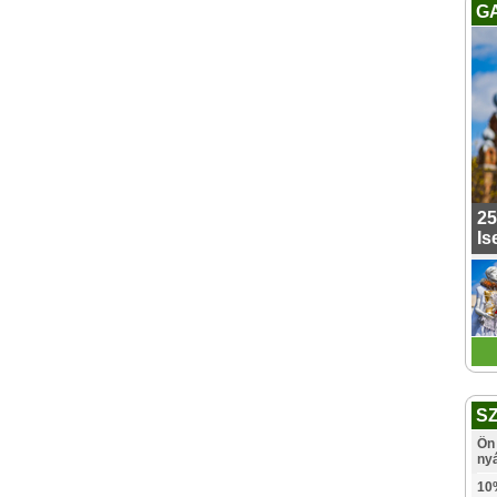
G
25
Is
S
Ön 
ny
10