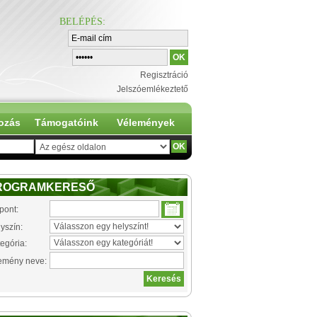
BELÉPÉS
:
Regisztráció
Jelszóemlékeztető
ozás
Támogatóink
Vélemények
ROGRAMKERESŐ
pont:
yszín:
egória:
emény neve: