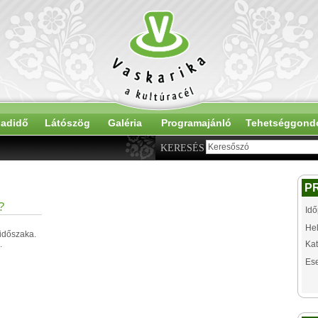
adidő
Látószög
Galéria
Programajánló
Tehetséggond
KERESÉS
P
?
Idő
Hel
 időszaka.
.
Kat
Es