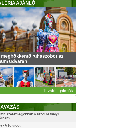
ALÉRIA AJÁNLÓ
 meghökkentő ruhaszobor az
eum udvarán
További galériák
ZAVAZÁS
mit szeret legjobban a szombathelyi
árban?
%
- A Tófürdőt.