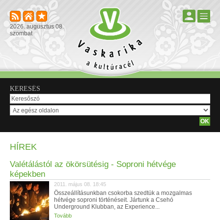
2026. augusztus 08.
szombat
KERESÉS
HÍREK
Valétálástól az ökörsütésig - Soproni hétvége
képekben
2011. május 08. 18:45
Összeállításunkban csokorba szedtük a mozgalmas
hétvége soproni történéseit. Jártunk a Csehó
Underground Klubban, az Experience...
Tovább