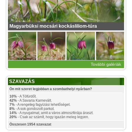
Magyarbüksi mocsári kockásliliom-túra
További galériák
SZAVAZÁS
Ön mit szeret legjobban a szombathelyi nyárban?
10%
- A Tófürdőt.
42%
- A Savaria Karnevált.
7%
- A rengeteg fagyizási lehetőséget.
8%
- A sok gondozott parkot.
14%
- A nyugalmat, amit a város atmoszférája áraszt.
20%
- Csak az számít, hogy igazán meleg legyen.
Összesen 1954 szavazat