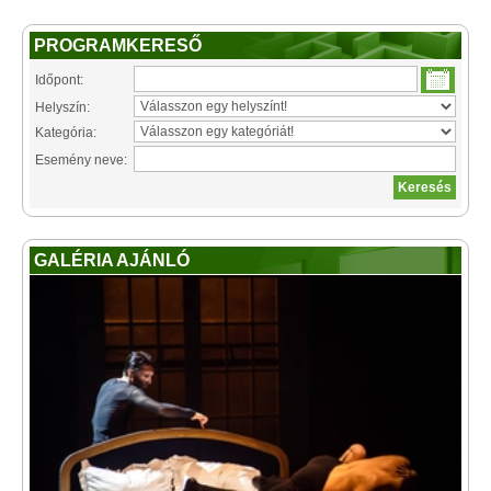
PROGRAMKERESŐ
Időpont:
Helyszín:
Kategória:
Esemény neve:
GALÉRIA AJÁNLÓ