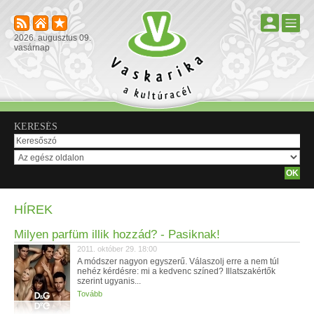
2026. augusztus 09.
vasárnap
KERESÉS
HÍREK
Milyen parfüm illik hozzád? - Pasiknak!
2011. október 29. 18:00
A módszer nagyon egyszerű. Válaszolj erre a nem túl
nehéz kérdésre: mi a kedvenc színed? Illatszakértők
szerint ugyanis...
Tovább