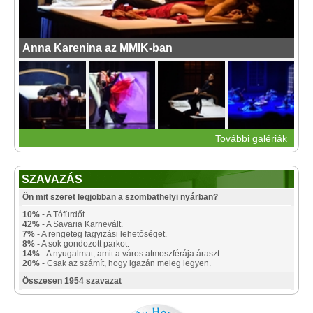
Anna Karenina az MMIK-ban
További galériák
SZAVAZÁS
Ön mit szeret legjobban a szombathelyi nyárban?
10%
- A Tófürdőt.
42%
- A Savaria Karnevált.
7%
- A rengeteg fagyizási lehetőséget.
8%
- A sok gondozott parkot.
14%
- A nyugalmat, amit a város atmoszférája áraszt.
20%
- Csak az számít, hogy igazán meleg legyen.
Összesen 1954 szavazat