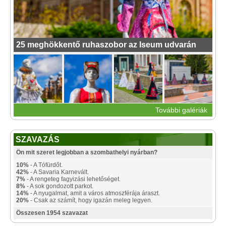
25 meghökkentő ruhaszobor az Iseum udvarán
További galériák
SZAVAZÁS
Ön mit szeret legjobban a szombathelyi nyárban?
10%
- A Tófürdőt.
42%
- A Savaria Karnevált.
7%
- A rengeteg fagyizási lehetőséget.
8%
- A sok gondozott parkot.
14%
- A nyugalmat, amit a város atmoszférája áraszt.
20%
- Csak az számít, hogy igazán meleg legyen.
Összesen 1954 szavazat