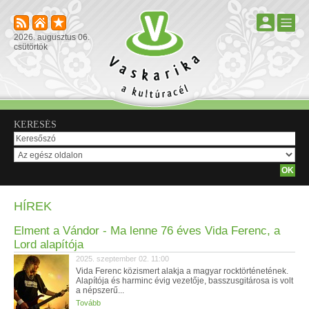
2026. augusztus 06.
csütörtök
KERESÉS
HÍREK
Elment a Vándor - Ma lenne 76 éves Vida Ferenc, a
Lord alapítója
2025. szeptember 02. 11:00
Vida Ferenc közismert alakja a magyar rocktörténetének.
Alapítója és harminc évig vezetője, basszusgitárosa is volt
a népszerű...
Tovább