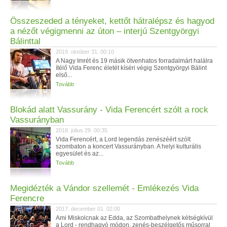
Összeszeded a tényeket, kettőt hátralépsz és hagyod
a nézőt végigmenni az úton – interjú Szentgyörgyi
Bálinttal
2019. október 31. 00:10
A Nagy Imrét és 19 másik ötvenhatos forradalmárt halálra
ítélő Vida Ferenc életét kíséri végig Szentgyörgyi Bálint
első...
Tovább
Blokád alatt Vassurány - Vida Ferencért szólt a rock
Vassurányban
2018. július 29. 00:35
Vida Ferencért, a Lord legendás zenészéért szólt
szombaton a koncert Vassurányban. A helyi kulturális
egyesület és az...
Tovább
Megidézték a Vándor szellemét - Emlékezés Vida
Ferencre
2017. december 01. 02:00
Ami Miskolcnak az Edda, az Szombathelynek kétségkívül
a Lord - rendhagyó módon, zenés-beszélgetős műsorral