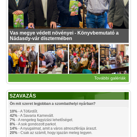
Vas megye védett növényei - Könyvbemutató a
Nádasdy-vár dísztermében
További galériák
SZAVAZÁS
Ön mit szeret legjobban a szombathelyi nyárban?
10%
- A Tófürdőt.
42%
- A Savaria Karnevált.
7%
- A rengeteg fagyizási lehetőséget.
8%
- A sok gondozott parkot.
14%
- A nyugalmat, amit a város atmoszférája áraszt.
20%
- Csak az számít, hogy igazán meleg legyen.