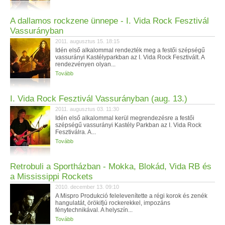
A dallamos rockzene ünnepe - I. Vida Rock Fesztivál
Vassurányban
2011. augusztus 15. 18:15
Idén első alkalommal rendezték meg a festői szépségű
vassurányi Kastélyparkban az I. Vida Rock Fesztivált. A
rendezvényen olyan...
Tovább
I. Vida Rock Fesztivál Vassurányban (aug. 13.)
2011. augusztus 03. 11:30
Idén első alkalommal kerül megrendezésre a festői
szépségű vassurányi Kastély Parkban az I. Vida Rock
Fesztiválra. A...
Tovább
Retrobuli a Sportházban - Mokka, Blokád, Vida RB és
a Mississippi Rockets
2010. december 13. 09:10
A Mispro Produkció felelevenítette a régi korok és zenék
hangulatát, örökifjú rockerekkel, impozáns
fénytechnikával. A helyszín...
Tovább