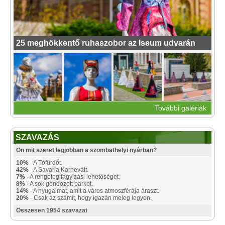
25 meghökkentő ruhaszobor az Iseum udvarán
További galériák
SZAVAZÁS
Ön mit szeret legjobban a szombathelyi nyárban?
10%
- A Tófürdőt.
42%
- A Savaria Karnevált.
7%
- A rengeteg fagyizási lehetőséget.
8%
- A sok gondozott parkot.
14%
- A nyugalmat, amit a város atmoszférája áraszt.
20%
- Csak az számít, hogy igazán meleg legyen.
Összesen 1954 szavazat