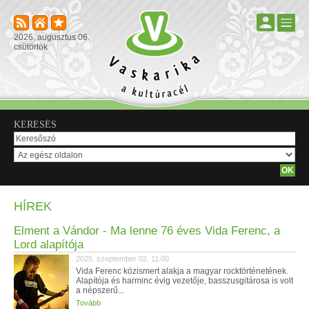
2026. augusztus 06.
csütörtök
KERESÉS
HÍREK
Elment a Vándor - Ma lenne 76 éves Vida Ferenc, a
Lord alapítója
2025. szeptember 02. 11:00
Vida Ferenc közismert alakja a magyar rocktörténetének.
Alapítója és harminc évig vezetője, basszusgitárosa is volt
a népszerű...
Tovább