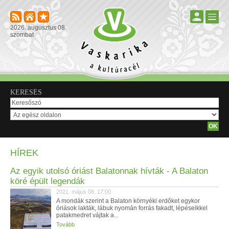
2026. augusztus 08.
szombat
KERESÉS
HÍREK
Az egyik utolsó óriást Balatonnak hívták - A Balaton
köré épült legendák
2021. május 08. 17:00
A mondák szerint a Balaton környéki erdőket egykor
óriások lakták, lábuk nyomán forrás fakadt, lépéseikkel
patakmedret vájtak a...
Tovább