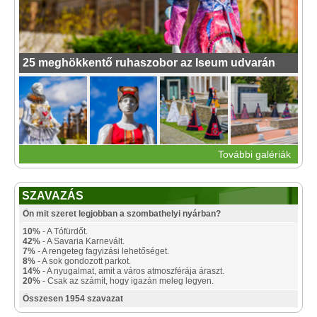
25 meghökkentő ruhaszobor az Iseum udvarán
További galériák
SZAVAZÁS
Ön mit szeret legjobban a szombathelyi nyárban?
10%
- A Tófürdőt.
42%
- A Savaria Karnevált.
7%
- A rengeteg fagyizási lehetőséget.
8%
- A sok gondozott parkot.
14%
- A nyugalmat, amit a város atmoszférája áraszt.
20%
- Csak az számít, hogy igazán meleg legyen.
Összesen 1954 szavazat