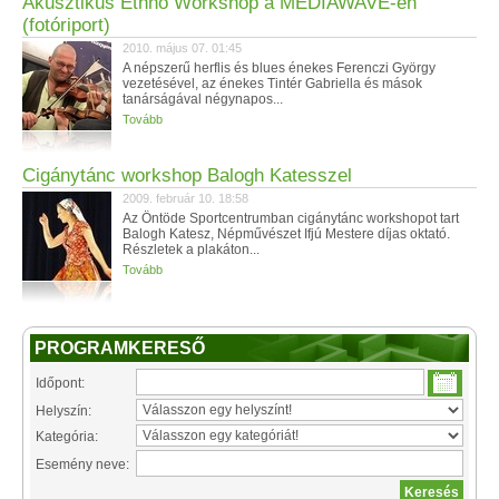
Akusztikus Ethno Workshop a MEDIAWAVE-en
(fotóriport)
2010. május 07. 01:45
A népszerű herflis és blues énekes Ferenczi György
vezetésével, az énekes Tintér Gabriella és mások
tanárságával négynapos...
Tovább
Cigánytánc workshop Balogh Katesszel
2009. február 10. 18:58
Az Öntöde Sportcentrumban cigánytánc workshopot tart
Balogh Katesz, Népművészet Ifjú Mestere díjas oktató.
Részletek a plakáton...
Tovább
PROGRAMKERESŐ
Időpont:
Helyszín:
Kategória:
Esemény neve: