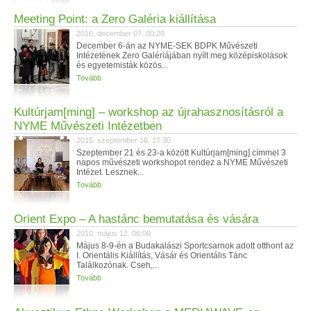
Meeting Point: a Zero Galéria kiállítása
2016. december 07. 00:20
December 6-án az NYME-SEK BDPK Művészeti
Intézetének Zero Galériájában nyílt meg középiskolások
és egyetemisták közös...
Tovább
Kultúrjam[ming] – workshop az újrahasznosításról a
NYME Művészeti Intézetben
2015. szeptember 16. 17:30
Szeptember 21 és 23-a között Kultúrjam[ming] címmel 3
napos művészeti workshopot rendez a NYME Művészeti
Intézet. Lesznek...
Tovább
Orient Expo – A hastánc bemutatása és vására
2010. május 12. 06:00
Május 8-9-én a Budakalászi Sportcsarnok adott otthont az
I. Orientális Kiállítás, Vásár és Orientális Tánc
Találkozónak. Cseh,...
Tovább