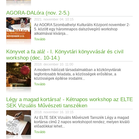
AGORA-DALóra (nov. 2-5.)
2021. november 04. 10:15
Az AGORA Szombathelyi Kulturális Központ november 2-
5. között egy háromnapos dalszövegíró workshop
alkalmával kívánja...
Tovább
Könyvet a fa alá! - I. Könyvtári könyvvásár és civil
workshop (dec. 10-14.)
2018. december 10. 11:00
A modern hálózati társadalmakban a közkönyvtárak
legfontosabb feladata, a közösségek erősítése, a
közösségek építése irodalmi...
Tovább
Légy a magad kortársa! - Kétnapos workshop az ELTE
SEK Vizuális Művészeti tanszéken
2018. november 16. 10:15
Az ELTE SEK Vizuális Művészeti Tanszék Légy a magad
kortársa című 2 napos workshopot rendez, melyen kiváló
előadókkal lehet...
Tovább