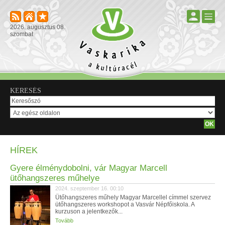
2026. augusztus 08.
szombat
KERESÉS
HÍREK
Gyere élménydobolni, vár Magyar Marcell
ütőhangszeres műhelye
2024. szeptember 16. 00:10
Ütőhangszeres műhely Magyar Marcellel címmel szervez
ütőhangszeres workshopot a Vasvár Népfőiskola. A
kurzuson a jelentkezők...
Tovább