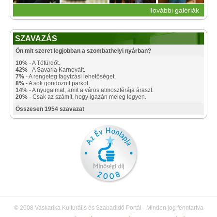
További galériák
SZAVAZÁS
Ön mit szeret legjobban a szombathelyi nyárban?
10%
- A Tófürdőt.
42%
- A Savaria Karnevált.
7%
- A rengeteg fagyizási lehetőséget.
8%
- A sok gondozott parkot.
14%
- A nyugalmat, amit a város atmoszférája áraszt.
20%
- Csak az számít, hogy igazán meleg legyen.
Összesen 1954 szavazat
© 2008 Vaskarika Kulturális és Szabadidő Portál - Minden jog fenntartva