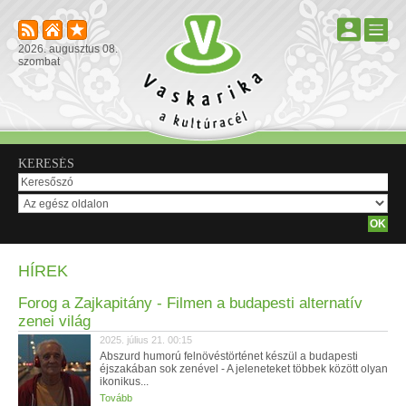
2026. augusztus 08.
szombat
KERESÉS
HÍREK
Forog a Zajkapitány - Filmen a budapesti alternatív
zenei világ
2025. július 21. 00:15
Abszurd humorú felnövéstörténet készül a budapesti
éjszakában sok zenével - A jeleneteket többek között olyan
ikonikus...
Tovább