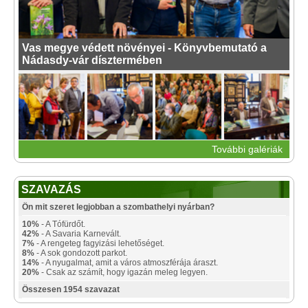
Vas megye védett növényei - Könyvbemutató a
Nádasdy-vár dísztermében
További galériák
SZAVAZÁS
Ön mit szeret legjobban a szombathelyi nyárban?
10%
- A Tófürdőt.
42%
- A Savaria Karnevált.
7%
- A rengeteg fagyizási lehetőséget.
8%
- A sok gondozott parkot.
14%
- A nyugalmat, amit a város atmoszférája áraszt.
20%
- Csak az számít, hogy igazán meleg legyen.
Összesen 1954 szavazat