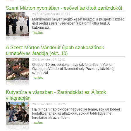
Szent Márton nyomában - esővel tarkított zarándokút
2009. november 08. 01:00
Mártírkodás helyett segítő kezet nyújtott, a püspöki tisztség
elől pedig szerénységében a baromfi ólba bújt. A
katonaság...
Tovább
A Szent Márton Vándorút újabb szakaszának
ünnepélyes átadója (okt. 10)
2009. október 07. 10:11
Október 10-én, pénteken avatják fel a Szent Márton
Gyalogos Vándorút Szombathely-Pozsony közötti új
szakaszát.
Tovább
Kutyatúra a városban - Zarándoklat az Állatok
világnapján
2009. október 05. 00:25
Ha minden nap október negyedike lenne, sokkal többet
foglalkoznának az állatokkal, sokkal több figyelmet
fordítanának az ember...
Tovább