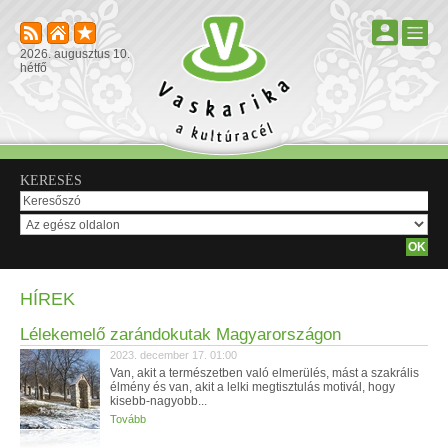
2026. augusztus 10.
hétfő
KERESÉS
HÍREK
Lélekemelő zarándokutak Magyarországon
2023. december 17. 01:00
Van, akit a természetben való elmerülés, mást a szakrális
élmény és van, akit a lelki megtisztulás motivál, hogy
kisebb-nagyobb...
Tovább