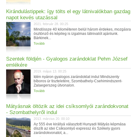
Kirándulástippek: így tölts el egy látnivalókban gazdag
napot kevés utazással
2021. február 28. 00:25
Mindössze 40 kilométeren belül három érdekes, mozgásra
ösztönző és képileg is izgalmas látnivalót ajánlunk.
Bárkinek...
Tovább
Szentek földjén - Gyalogos zarándoklat Pehm József
emlékére
2019. május 13. 00:25
Idén nyáron gyalogos zarándoklat indul Mindszenty
bíboros úr tiszteletére, Szombathely-Csehimindszent-
Zalaegerszeg útvonalon.
Tovább
Mátyásnak öltözik az idei csíksomlyói zarándokvonat
- Szombathelyről indul
2013. március 20. 00:10
Az 555 éve királlyá választott Hunyadi Mátyás képmása
díszíti az idei Csíksomlyó expressz és Székely gyors
zarándokvonatot, a...