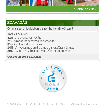
További galériák
SZAVAZÁS
Ön mit szeret legjobban a szombathelyi nyárban?
10%
- A Tófürdőt.
42%
- A Savaria Karnevált.
7%
- A rengeteg fagyizási lehetőséget.
8%
- A sok gondozott parkot.
14%
- A nyugalmat, amit a város atmoszférája áraszt.
20%
- Csak az számít, hogy igazán meleg legyen.
Összesen 1954 szavazat
© 2008 Vaskarika Kulturális és Szabadidő Portál - Minden jog fenntartva