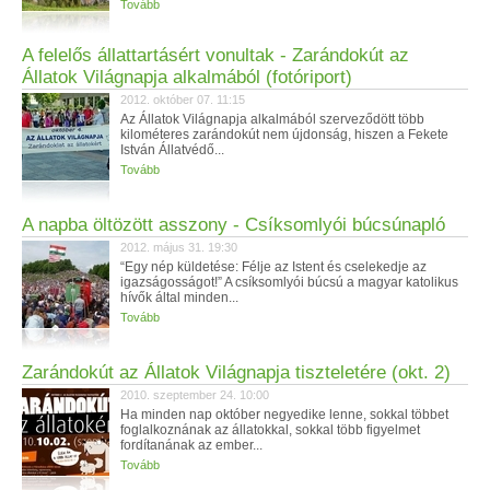
Tovább
A felelős állattartásért vonultak - Zarándokút az
Állatok Világnapja alkalmából (fotóriport)
2012. október 07. 11:15
Az Állatok Világnapja alkalmából szerveződött több
kilométeres zarándokút nem újdonság, hiszen a Fekete
István Állatvédő...
Tovább
A napba öltözött asszony - Csíksomlyói búcsúnapló
2012. május 31. 19:30
“Egy nép küldetése: Félje az Istent és cselekedje az
igazságosságot!” A csíksomlyói búcsú a magyar katolikus
hívők által minden...
Tovább
Zarándokút az Állatok Világnapja tiszteletére (okt. 2)
2010. szeptember 24. 10:00
Ha minden nap október negyedike lenne, sokkal többet
foglalkoznának az állatokkal, sokkal több figyelmet
fordítanának az ember...
Tovább