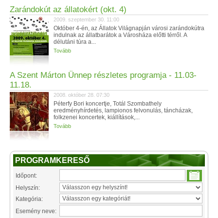
Zarándokút az állatokért (okt. 4)
2009. szeptember 30. 11:00
Október 4-én, az Állatok Világnapján városi zarándokútra
indulnak az állatbarátok a Városháza előtti térről. A
délutáni túra a...
Tovább
A Szent Márton Ünnep részletes programja - 11.03-
11.18.
2008. október 28. 07:30
Péterfy Bori koncertje, Totál Szombathely
eredményhírdetés, lampionos felvonulás, táncházak,
folkzenei koncertek, kiállítások,...
Tovább
PROGRAMKERESŐ
Időpont:
Helyszín:
Kategória:
Esemény neve: