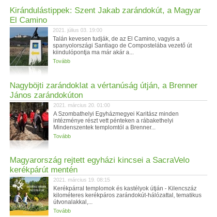
Kirándulástippek: Szent Jakab zarándokút, a Magyar
El Camino
2021. július 03. 19:00
Talán kevesen tudják, de az El Camino, vagyis a
spanyolországi Santiago de Compostelába vezető út
kiindulópontja ma már akár a...
Tovább
Nagyböjti zarándoklat a vértanúság útján, a Brenner
János zarándokúton
2021. március 20. 01:00
A Szombathelyi Egyházmegyei Karitász minden
intézménye részt vett pénteken a rábakethelyi
Mindenszentek templomtól a Brenner...
Tovább
Magyarország rejtett egyházi kincsei a SacraVelo
kerékpárút mentén
2021. március 19. 08:15
Kerékpárral templomok és kastélyok útján - Kilencszáz
kilométeres kerékpáros zarándokút-hálózattal, tematikus
útvonalakkal,...
Tovább