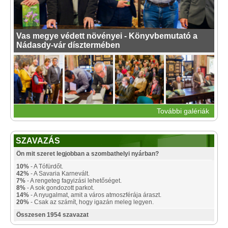
Vas megye védett növényei - Könyvbemutató a
Nádasdy-vár dísztermében
További galériák
SZAVAZÁS
Ön mit szeret legjobban a szombathelyi nyárban?
10%
- A Tófürdőt.
42%
- A Savaria Karnevált.
7%
- A rengeteg fagyizási lehetőséget.
8%
- A sok gondozott parkot.
14%
- A nyugalmat, amit a város atmoszférája áraszt.
20%
- Csak az számít, hogy igazán meleg legyen.
Összesen 1954 szavazat