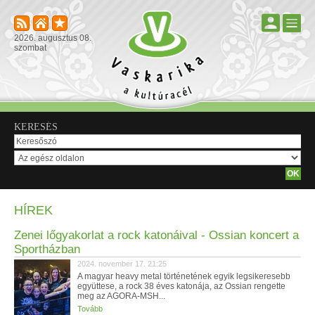
2026. augusztus 08.
szombat
KERESÉS
HÍREK
Zenei lőgyakorlat a rock katonáival - Ossian koncert a
Sportházban
2024. november 17. 21:25
A magyar heavy metal történetének egyik legsikeresebb
együttese, a rock 38 éves katonája, az Ossian rengette
meg az AGORA-MSH...
Tovább