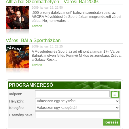
Állt a bál Szombathelyen - Városi Bál 2009.
2009. január 18. 22:50
„500 bizony dalolva ment” bálozni szombaton este, az
AGORA Művelődési és Sportházban megrendezett városi
bálba. No, nem walesi...
Tovább
Városi Bál a Sportházban
2009. január 13. 22:25
A Művelődési és Sportház ad otthont a január 17-i Városi
Bálnak, melyen fellép Fennyő Miklós és zenekara, Zséda,
a Galaxy Rock...
Tovább
PROGRAMKERESŐ
Időpont:
Helyszín:
Kategória:
Esemény neve: