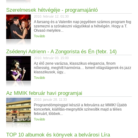
Szerelmesek hétvégéje - programajánló
2010. február 12. 01:30
A farsang és a Valentin nap jegyében számos program fog
szemezni a szórakozni vágyókkal a hétvégén. Hogy a T.
Olvasó melyikre...
Tovább
Zsédenyi Adrienn - A Zongorista és Én (febr. 14)
2010. február 03. 15:00
Az élő zene varázsa, klasszikus elegancia, finom
nőiesség, meghitt harmónia… Ismert világslágerek és jazz
klasszikusok, úgy...
Tovább
Az MMIK február havi programjai
2010. január 28. 11:33
Programdömpinggel készül a februárra az MMIK! Újabb
koncertek, kiállítás-megnyitók színesítik majd a télies
februárt, többek...
Tovább
TOP 10 albumok és könyvek a belvárosi Líra