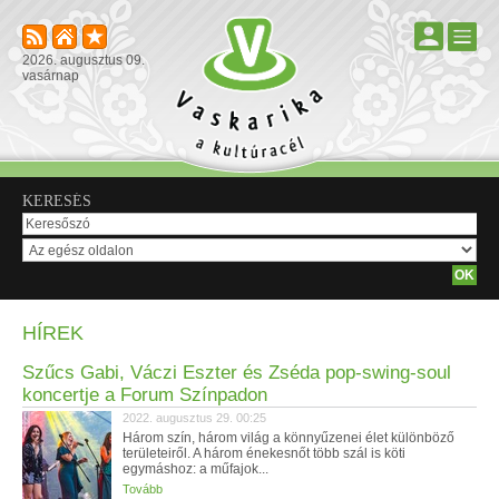
2026. augusztus 09.
vasárnap
KERESÉS
HÍREK
Szűcs Gabi, Váczi Eszter és Zséda pop-swing-soul
koncertje a Forum Színpadon
2022. augusztus 29. 00:25
Három szín, három világ a könnyűzenei élet különböző
területeiről. A három énekesnőt több szál is köti
egymáshoz: a műfajok...
Tovább