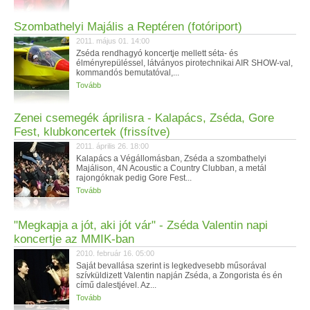
Szombathelyi Majális a Reptéren (fotóriport)
2011. május 01. 14:00
Zséda rendhagyó koncertje mellett séta- és
élményrepüléssel, látványos pirotechnikai AIR SHOW-val,
kommandós bemutatóval,...
Tovább
Zenei csemegék áprilisra - Kalapács, Zséda, Gore
Fest, klubkoncertek (frissítve)
2011. április 26. 18:00
Kalapács a Végállomásban, Zséda a szombathelyi
Majálison, 4N Acoustic a Country Clubban, a metál
rajongóknak pedig Gore Fest...
Tovább
"Megkapja a jót, aki jót vár" - Zséda Valentin napi
koncertje az MMIK-ban
2010. február 16. 05:00
Saját bevallása szerint is legkedvesebb műsorával
szívküldizett Valentin napján Zséda, a Zongorista és én
című dalestjével. Az...
Tovább