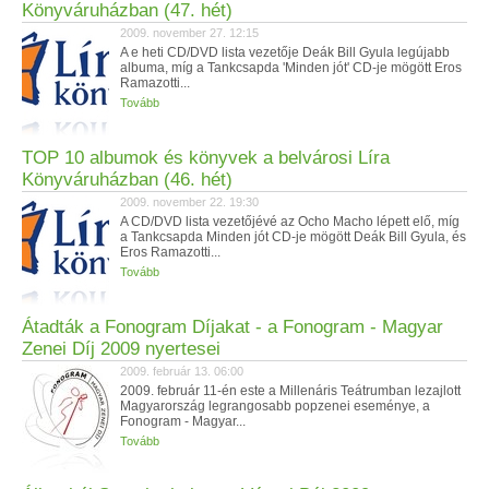
Könyváruházban (47. hét)
2009. november 27. 12:15
A e heti CD/DVD lista vezetője Deák Bill Gyula legújabb
albuma, míg a Tankcsapda 'Minden jót' CD-je mögött Eros
Ramazotti...
Tovább
TOP 10 albumok és könyvek a belvárosi Líra
Könyváruházban (46. hét)
2009. november 22. 19:30
A CD/DVD lista vezetőjévé az Ocho Macho lépett elő, míg
a Tankcsapda Minden jót CD-je mögött Deák Bill Gyula, és
Eros Ramazotti...
Tovább
Átadták a Fonogram Díjakat - a Fonogram - Magyar
Zenei Díj 2009 nyertesei
2009. február 13. 06:00
2009. február 11-én este a Millenáris Teátrumban lezajlott
Magyarország legrangosabb popzenei eseménye, a
Fonogram - Magyar...
Tovább