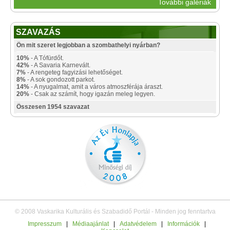
További galériák
SZAVAZÁS
Ön mit szeret legjobban a szombathelyi nyárban?
10%
- A Tófürdőt.
42%
- A Savaria Karnevált.
7%
- A rengeteg fagyizási lehetőséget.
8%
- A sok gondozott parkot.
14%
- A nyugalmat, amit a város atmoszférája áraszt.
20%
- Csak az számít, hogy igazán meleg legyen.
Összesen 1954 szavazat
© 2008 Vaskarika Kulturális és Szabadidő Portál - Minden jog fenntartva
Impresszum
|
Médiaajánlat
|
Adatvédelem
|
Információk
|