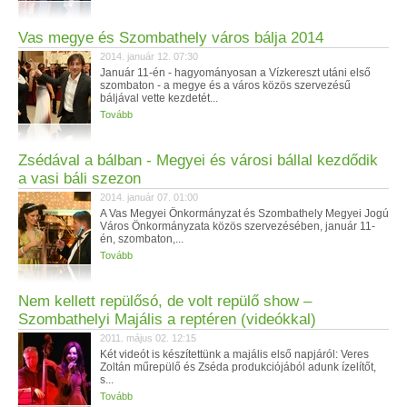
Vas megye és Szombathely város bálja 2014
2014. január 12. 07:30
Január 11-én - hagyományosan a Vízkereszt utáni első
szombaton - a megye és a város közös szervezésű
báljával vette kezdetét...
Tovább
Zsédával a bálban - Megyei és városi bállal kezdődik
a vasi báli szezon
2014. január 07. 01:00
A Vas Megyei Önkormányzat és Szombathely Megyei Jogú
Város Önkormányzata közös szervezésében, január 11-
én, szombaton,...
Tovább
Nem kellett repülősó, de volt repülő show –
Szombathelyi Majális a reptéren (videókkal)
2011. május 02. 12:15
Két videót is készítettünk a majális első napjáról: Veres
Zoltán műrepülő és Zséda produkciójából adunk ízelítőt,
s...
Tovább