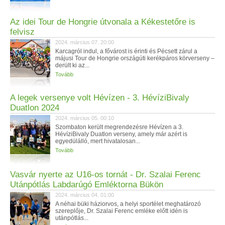
Az idei Tour de Hongrie útvonala a Kékestetőre is
felvisz
2024. március 07. 20:00
Karcagról indul, a fővárost is érinti és Pécsett zárul a
májusi Tour de Hongrie országúti kerékpáros körverseny –
derült ki az...
Tovább
A legek versenye volt Hévízen - 3. HévíziBivaly
Duatlon 2024
2024. március 05. 00:10
Szombaton került megrendezésre Hévízen a 3.
HévíziBivaly Duatlon verseny, amely már azért is
egyedülálló, mert hivatalosan...
Tovább
Vasvár nyerte az U16-os tornát - Dr. Szalai Ferenc
Utánpótlás Labdarúgó Emléktorna Bükön
2024. március 04. 01:00
A néhai büki háziorvos, a helyi sportélet meghatározó
szereplője, Dr. Szalai Ferenc emléke előtt idén is
utánpótlás...