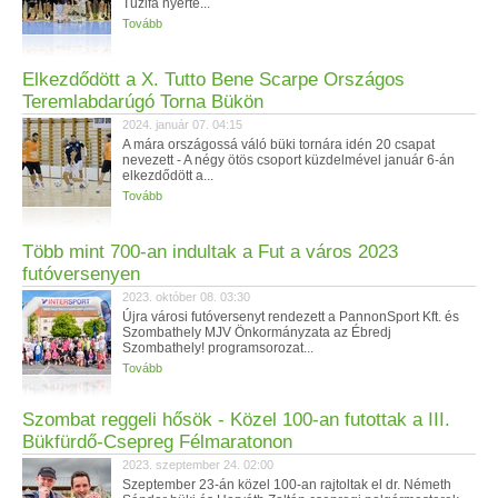
Tűzifa nyerte...
Tovább
Elkezdődött a X. Tutto Bene Scarpe Országos
Teremlabdarúgó Torna Bükön
2024. január 07. 04:15
A mára országossá váló büki tornára idén 20 csapat
nevezett - A négy ötös csoport küzdelmével január 6-án
elkezdődött a...
Tovább
Több mint 700-an indultak a Fut a város 2023
futóversenyen
2023. október 08. 03:30
Újra városi futóversenyt rendezett a PannonSport Kft. és
Szombathely MJV Önkormányzata az Ébredj
Szombathely! programsorozat...
Tovább
Szombat reggeli hősök - Közel 100-an futottak a III.
Bükfürdő-Csepreg Félmaratonon
2023. szeptember 24. 02:00
Szeptember 23-án közel 100-an rajtoltak el dr. Németh