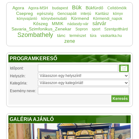
Bük
Agora
Bükfürdő
Agora-MSH
budapest
Celldömölk
Csepreg
egészség
Gencsapáti
interjú
Karitász
könyv
Körmend
könyvajánló
könyvbemutató
Körmendi_napok
sárvár
Kőszeg
MMIK
nádasdy-vár
Savaria_Szimfonikus_Zenekar
Sopron
sport
Szentgotthárd
Szombathely
tánc
természet
túra
vaskarika.hu
zene
PROGRAMKERESŐ
Időpont:
Helyszín:
Kategória:
Esemény neve:
GALÉRIA AJÁNLÓ