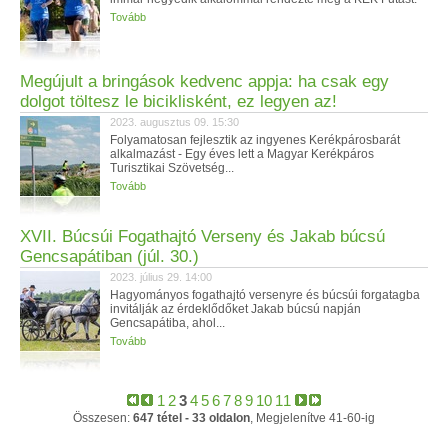
Tovább
Megújult a bringások kedvenc appja: ha csak egy
dolgot töltesz le biciklisként, ez legyen az!
2023. augusztus 09. 15:30
Folyamatosan fejlesztik az ingyenes Kerékpárosbarát
alkalmazást - Egy éves lett a Magyar Kerékpáros
Turisztikai Szövetség...
Tovább
XVII. Búcsúi Fogathajtó Verseny és Jakab búcsú
Gencsapátiban (júl. 30.)
2023. július 29. 14:00
Hagyományos fogathajtó versenyre és búcsúi forgatagba
invitálják az érdeklődőket Jakab búcsú napján
Gencsapátiba, ahol...
Tovább
1
2
3
4
5
6
7
8
9
10
11
Összesen:
647 tétel - 33 oldalon
, Megjelenítve 41-60-ig