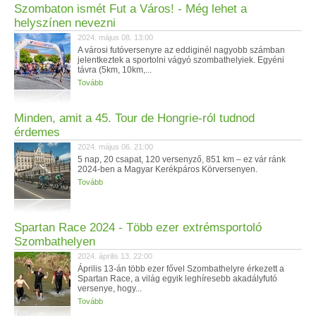
Szombaton ismét Fut a Város! - Még lehet a
helyszínen nevezni
2024. május 08. 13:00
A városi futóversenyre az eddiginél nagyobb számban
jelentkeztek a sportolni vágyó szombathelyiek. Egyéni
távra (5km, 10km,...
Tovább
Minden, amit a 45. Tour de Hongrie-ról tudnod
érdemes
2024. május 06. 21:00
5 nap, 20 csapat, 120 versenyző, 851 km – ez vár ránk
2024-ben a Magyar Kerékpáros Körversenyen.
Tovább
Spartan Race 2024 - Több ezer extrémsportoló
Szombathelyen
2024. április 13. 22:00
Április 13-án több ezer fővel Szombathelyre érkezett a
Spartan Race, a világ egyik leghíresebb akadályfutó
versenye, hogy...
Tovább