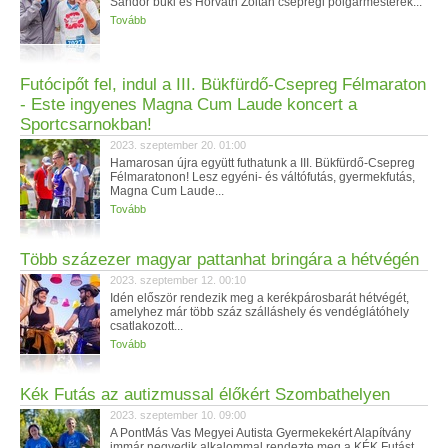
Sándor büki és Horváth Zoltán csepregi polgármesterek...
Tovább
Futócipőt fel, indul a III. Bükfürdő-Csepreg Félmaraton
- Este ingyenes Magna Cum Laude koncert a
Sportcsarnokban!
2023. szeptember 20. 01:00
Hamarosan újra együtt futhatunk a III. Bükfürdő-Csepreg
Félmaratonon! Lesz egyéni- és váltófutás, gyermekfutás,
Magna Cum Laude...
Tovább
Több százezer magyar pattanhat bringára a hétvégén
2023. szeptember 12. 00:10
Idén először rendezik meg a kerékpárosbarát hétvégét,
amelyhez már több száz szálláshely és vendéglátóhely
csatlakozott...
Tovább
Kék Futás az autizmussal élőkért Szombathelyen
2023. szeptember 10. 09:00
A PontMás Vas Megyei Autista Gyermekekért Alapítvány
immár negyedik alkalommal rendezte meg a KÉK Futást.