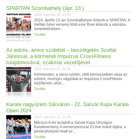
SPARTAN Szombathely (ápr. 13.)
2024. március 28. 10:30
2024. április 13-án Szombathelyre érkezik a SPARTAN. A
méltán híres verseny több ezer fővel érkezik a városba.
Ismertetőnkben...
Tovább
Az edzés, amire születtél – beszélgetés Szollár
Jánossal, a körmendi Impulzus CrossFitness
tulajdonosával, szakmai vezetőjével
2024. március 22. 00:35
Körmenden, a város szélén, idilli környezetben várja az
edzeni, mozogni vágyókat az Impulzus CrossFitness
edzőterem, ahol...
Tovább
Karate nagyüzem Sárváron - 22. Sárvár Kupa Karate
Open 2024
2024. március 12. 21:00
Március 9-én lezajlott a Sárvár Kupa Országos
Karateverseny. A versenysorozat 23 éve indult útjára, a
járványhelyzet miatt az...
Tovább