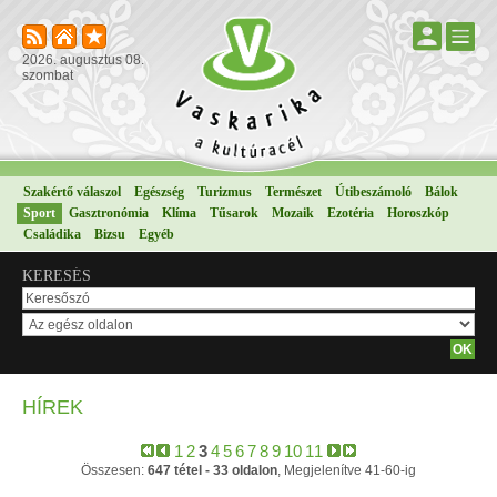
2026. augusztus 08.
szombat
Szakértő válaszol
Egészség
Turizmus
Természet
Útibeszámoló
Bálok
Sport
Gasztronómia
Klíma
Tűsarok
Mozaik
Ezotéria
Horoszkóp
Családika
Bizsu
Egyéb
KERESÉS
HÍREK
1
2
3
4
5
6
7
8
9
10
11
Összesen:
647 tétel - 33 oldalon
, Megjelenítve 41-60-ig