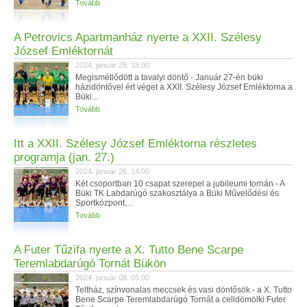
Tovább
A Petrovics Apartmanház nyerte a XXII. Szélesy
József Emléktornát
2024. január 28. 18:00
Megismétlődött a tavalyi döntő - Január 27-én büki
házidöntővel ért véget a XXII. Szélesy József Emléktorna a
Büki...
Tovább
Itt a XXII. Szélesy József Emléktorna részletes
programja (jan. 27.)
2024. január 26. 14:00
Két csoportban 10 csapat szerepel a jubileumi tornán - A
Büki TK Labdarúgó szakosztálya a Büki Művelődési és
Sportközpont,...
Tovább
A Futer Tűzifa nyerte a X. Tutto Bene Scarpe
Teremlabdarúgó Tornát Bükön
2024. január 08. 05:00
Teltház, színvonalas meccsek és vasi döntősök - a X. Tutto
Bene Scarpe Teremlabdarúgó Tornát a celldömölki Futer