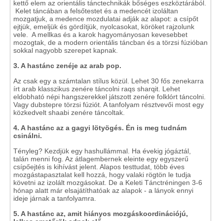
kettő elem az orientális tánctechnikák bőséges eszköztárából.
Kelet táncában a felsőtestet és a medencét izoláltan
mozgatjuk, a medence mozdulatai adják az alapot: a csípőt
ejtjük, emeljük és gördítjük, nyolcasokat, köröket rajzolunk
vele. A mellkas és a karok hagyományosan kevesebbet
mozogtak, de a modern orientális táncban és a törzsi fúzióban
sokkal nagyobb szerepet kapnak.
3. A hastánc zenéje az arab pop.
Az csak egy a számtalan stílus közül. Lehet 30 fős zenekarra
írt arab klasszikus zenére táncolni raqs sharqit. Lehet
eldobható népi hangszerekkel játszott zenére folklórt táncolni.
Vagy dubstepre törzsi fúziót. A tanfolyam résztvevői most egy
közkedvelt shaabi zenére táncoltak.
4. A hastánc az a gagyi lötyögés. Én is meg tudnám
csinálni.
Tényleg? Kezdjük egy hashullámmal. Ha évekig jógáztál,
talán menni fog. Az átlagembernek eleinte egy egyszerű
csípőejtés is kihívást jelent. Alapos testtudat, több éves
mozgástapasztalat kell hozzá, hogy valaki rögtön le tudja
követni az izolált mozgásokat. De a Keleti Tánctréningen 3-6
hónap alatt már elsajátíthatóak az alapok - a lányok ennyi
ideje járnak a tanfolyamra.
5. A hastánc az, amit hiányos mozgáskoordinációjú,