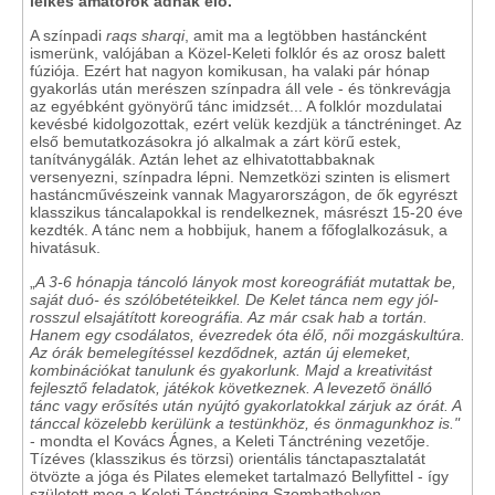
lelkes amatőrök adnak elő.
A színpadi
raqs sharqi
, amit ma a legtöbben hastáncként
ismerünk, valójában a Közel-Keleti folklór és az orosz balett
fúziója. Ezért hat nagyon komikusan, ha valaki pár hónap
gyakorlás után merészen színpadra áll vele - és tönkrevágja
az egyébként gyönyörű tánc imidzsét... A folklór mozdulatai
kevésbé kidolgozottak, ezért velük kezdjük a tánctréninget. Az
első bemutatkozásokra jó alkalmak a zárt körű estek,
tanítványgálák. Aztán lehet az elhivatottabbaknak
versenyezni, színpadra lépni. Nemzetközi szinten is elismert
hastáncművészeink vannak Magyarországon, de ők egyrészt
klasszikus táncalapokkal is rendelkeznek, másrészt 15-20 éve
kezdték. A tánc nem a hobbijuk, hanem a főfoglalkozásuk, a
hivatásuk.
„
A 3-6 hónapja táncoló lányok most koreográfiát mutattak be,
saját duó- és szólóbetéteikkel. De Kelet tánca nem egy jól-
rosszul elsajátított koreográfia. Az már csak hab a tortán.
Hanem egy csodálatos, évezredek óta élő, női mozgáskultúra.
Az órák bemelegítéssel kezdődnek, aztán új elemeket,
kombinációkat tanulunk és gyakorlunk. Majd a kreativitást
fejlesztő feladatok, játékok következnek. A levezető önálló
tánc vagy erősítés után nyújtó gyakorlatokkal zárjuk az órát. A
tánccal közelebb kerülünk a testünkhöz, és önmagunkhoz is."
- mondta el Kovács Ágnes, a Keleti Tánctréning vezetője.
Tízéves (klasszikus és törzsi) orientális tánctapasztalatát
ötvözte a jóga és Pilates elemeket tartalmazó Bellyfittel - így
született meg a Keleti Tánctréning Szombathelyen.