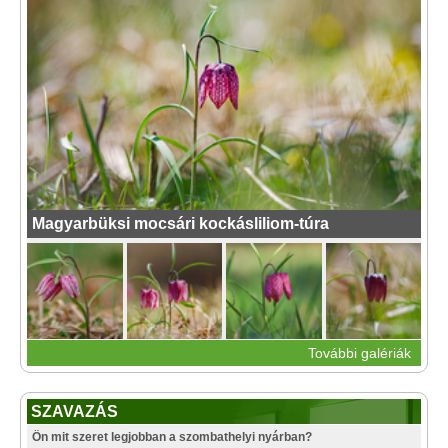
Magyarbüksi mocsári kockásliliom-túra
További galériák
SZAVAZÁS
Ön mit szeret legjobban a szombathelyi nyárban?