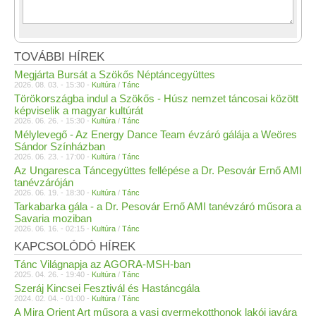
TOVÁBBI HÍREK
Megjárta Bursát a Szökős Néptáncegyüttes
2026. 08. 03. - 15:30 -
Kultúra
/
Tánc
Törökországba indul a Szökős - Húsz nemzet táncosai között
képviselik a magyar kultúrát
2026. 06. 26. - 15:30 -
Kultúra
/
Tánc
Mélylevegő - Az Energy Dance Team évzáró gálája a Weöres
Sándor Színházban
2026. 06. 23. - 17:00 -
Kultúra
/
Tánc
Az Ungaresca Táncegyüttes fellépése a Dr. Pesovár Ernő AMI
tanévzáróján
2026. 06. 19. - 18:30 -
Kultúra
/
Tánc
Tarkabarka gála - a Dr. Pesovár Ernő AMI tanévzáró műsora a
Savaria moziban
2026. 06. 16. - 02:15 -
Kultúra
/
Tánc
KAPCSOLÓDÓ HÍREK
Tánc Világnapja az AGORA-MSH-ban
2025. 04. 26. - 19:40 -
Kultúra
/
Tánc
Szeráj Kincsei Fesztivál és Hastáncgála
2024. 02. 04. - 01:00 -
Kultúra
/
Tánc
A Mira Orient Art műsora a vasi gyermekotthonok lakói javára