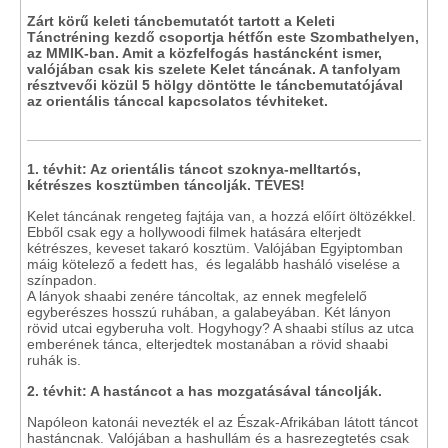
Zárt körű keleti táncbemutatót tartott a Keleti
Tánctréning kezdő csoportja hétfőn este Szombathelyen,
az MMIK-ban. Amit a közfelfogás hastáncként ismer,
valójában csak kis szelete Kelet táncának. A tanfolyam
résztvevői közül 5 hölgy döntötte le táncbemutatójával
az orientális tánccal kapcsolatos tévhiteket.
1. tévhit: Az orientális táncot szoknya-melltartós,
kétrészes kosztümben táncolják. TÉVES!
Kelet táncának rengeteg fajtája van, a hozzá előírt öltözékkel.
Ebből csak egy a hollywoodi filmek hatására elterjedt
kétrészes, keveset takaró kosztüm. Valójában Egyiptomban
máig kötelező a fedett has, és legalább hasháló viselése a
színpadon.
A lányok shaabi zenére táncoltak, az ennek megfelelő
egyberészes hosszú ruhában, a galabeyában. Két lányon
rövid utcai egyberuha volt. Hogyhogy? A shaabi stílus az utca
emberének tánca, elterjedtek mostanában a rövid shaabi
ruhák is.
2. tévhit: A hastáncot a has mozgatásával táncolják.
Napóleon katonái nevezték el az Észak-Afrikában látott táncot
hastáncnak. Valójában a hashullám és a hasrezegtetés csak