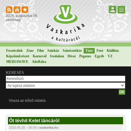
2026. augusztus 09.
vasárnap
Fesztiválok
Zene
Film
Színház
Színésztükör
Tánc
Fotó
Kiállítás
Képzőművészet
Karnevál
Irodalom
Divat
Pegazus
Egyéb
VZ
MEDIAWAVE
AlteRába
KERESÉS
Vissza az előző oldalra
Öt tévhit Kelet táncáról
2015.05.20. - 00:30 |
vaskarika.hu