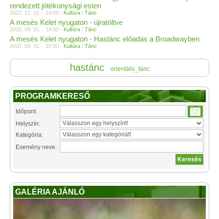
rendezett jótékonysági esten
2022. 12. 16. - 14:00 -
Kultúra
/
Tánc
A mesés Kelet nyugaton - újratöltve
2020. 09. 01. - 14:00 -
Kultúra
/
Tánc
A mesés Kelet nyugaton - Hastánc előadás a Broadwayben
2020. 08. 31. - 10:00 -
Kultúra
/
Tánc
hastánc
orientális_tánc
PROGRAMKERESŐ
Időpont:
Helyszín:
Kategória:
Esemény neve:
GALÉRIA AJÁNLÓ