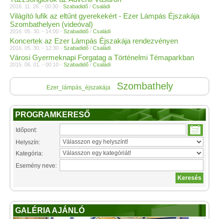
2016. 11. 26. - 00:30 -
Szabadidő
/
Családi
Világító lufik az eltűnt gyerekekért - Ezer Lámpás Éjszakája
Szombathelyen (videóval)
2016. 05. 30. - 14:00 -
Szabadidő
/
Családi
Koncertek az Ezer Lámpás Éjszakája rendezvényen
2016. 05. 30. - 12:30 -
Szabadidő
/
Családi
Városi Gyermeknapi Forgatag a Történelmi Témaparkban
2015. 06. 01. - 00:10 -
Szabadidő
/
Családi
Szombathely
Ezer_lámpás_éjszakája
PROGRAMKERESŐ
Időpont:
Helyszín:
Kategória:
Esemény neve:
GALÉRIA AJÁNLÓ