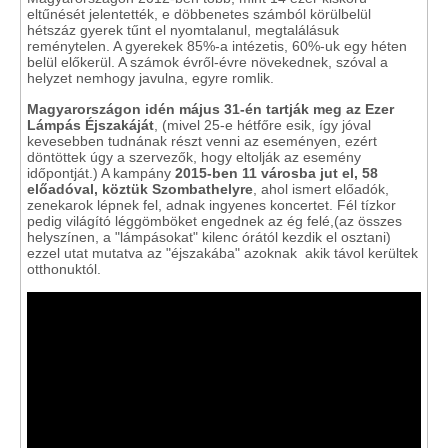
eltűnését jelentették, e döbbenetes számból körülbelül
hétszáz gyerek tűnt el nyomtalanul, megtalálásuk
reménytelen. A gyerekek 85%-a intézetis, 60%-uk egy héten
belül előkerül. A számok évről-évre növekednek, szóval a
helyzet nemhogy javulna, egyre romlik.
Magyarországon idén május 31-én tartják meg az Ezer
Lámpás Éjszakáját
, (mivel 25-e hétfőre esik, így jóval
kevesebben tudnának részt venni az eseményen, ezért
döntöttek úgy a szervezők, hogy eltolják az esemény
időpontját.) A kampány
2015-ben 11 városba jut el, 58
előadóval, köztük Szombathelyre
, ahol ismert előadók,
zenekarok lépnek fel, adnak ingyenes koncertet. Fél tízkor
pedig világító léggömböket engednek az ég felé,(az összes
helyszínen, a "lámpásokat" kilenc órától kezdik el osztani)
ezzel utat mutatva az "éjszakába" azoknak akik távol kerültek
otthonuktól.