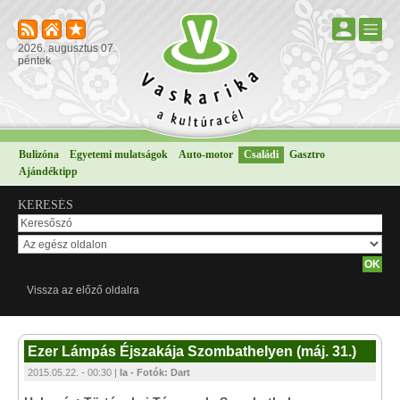
2026. augusztus 07.
péntek
Bulizóna
Egyetemi mulatságok
Auto-motor
Családi
Gasztro
Ajándéktipp
KERESÉS
Vissza az előző oldalra
Ezer Lámpás Éjszakája Szombathelyen (máj. 31.)
2015.05.22. - 00:30 |
la - Fotók: Dart