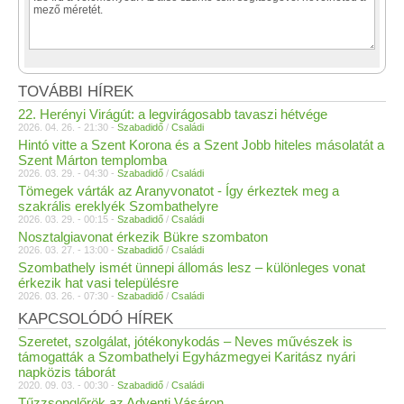
TOVÁBBI HÍREK
22. Herényi Virágút: a legvirágosabb tavaszi hétvége
2026. 04. 26. - 21:30 -
Szabadidő
/
Családi
Hintó vitte a Szent Korona és a Szent Jobb hiteles másolatát a
Szent Márton templomba
2026. 03. 29. - 04:30 -
Szabadidő
/
Családi
Tömegek várták az Aranyvonatot - Így érkeztek meg a
szakrális ereklyék Szombathelyre
2026. 03. 29. - 00:15 -
Szabadidő
/
Családi
Nosztalgiavonat érkezik Bükre szombaton
2026. 03. 27. - 13:00 -
Szabadidő
/
Családi
Szombathely ismét ünnepi állomás lesz – különleges vonat
érkezik hat vasi településre
2026. 03. 26. - 07:30 -
Szabadidő
/
Családi
KAPCSOLÓDÓ HÍREK
Szeretet, szolgálat, jótékonykodás – Neves művészek is
támogatták a Szombathelyi Egyházmegyei Karitász nyári
napközis táborát
2020. 09. 03. - 00:30 -
Szabadidő
/
Családi
Tűzzsonglőrök az Adventi Vásáron