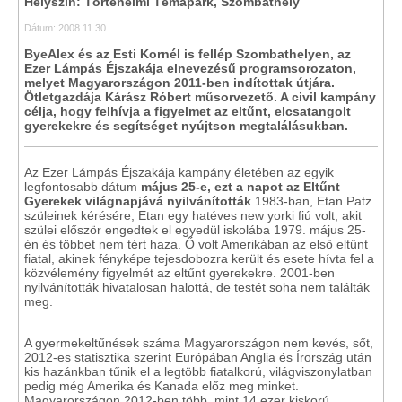
Helyszín: Történelmi Témapark, Szombathely
Dátum: 2008.11.30.
ByeAlex és az Esti Kornél is fellép Szombathelyen, az
Ezer Lámpás Éjszakája elnevezésű programsorozaton,
melyet Magyarországon 2011-ben indítottak útjára.
Ötletgazdája Kárász Róbert műsorvezető. A civil kampány
célja, hogy felhívja a figyelmet az eltűnt, elcsatangolt
gyerekekre és segítséget nyújtson megtalálásukban.
Az Ezer Lámpás Éjszakája kampány életében az egyik
legfontosabb dátum
május 25-e, ezt a napot az Eltűnt
Gyerekek világnapjává nyilvánították
1983-ban, Etan Patz
szüleinek kérésére, Etan egy hatéves new yorki fiú volt, akit
szülei először engedtek el egyedül iskolába 1979. május 25-
én és többet nem tért haza. Ő volt Amerikában az első eltűnt
fiatal, akinek fényképe tejesdobozra került és esete hívta fel a
közvélemény figyelmét az eltűnt gyerekekre. 2001-ben
nyilvánították hivatalosan halottá, de testét soha nem találták
meg.
A gyermekeltűnések száma Magyarországon nem kevés, sőt,
2012-es statisztika szerint Európában Anglia és Írország után
kis hazánkban tűnik el a legtöbb fiatalkorú, világviszonylatban
pedig még Amerika és Kanada előz meg minket.
Magyarországon 2012-ben több, mint 14 ezer kiskorú