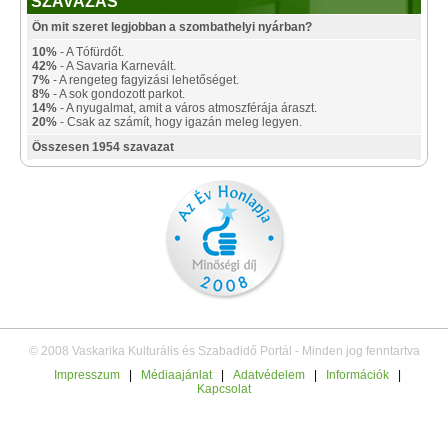
SZAVAZÁS
Ön mit szeret legjobban a szombathelyi nyárban?
10%
- A Tófürdőt.
42%
- A Savaria Karnevált.
7%
- A rengeteg fagyizási lehetőséget.
8%
- A sok gondozott parkot.
14%
- A nyugalmat, amit a város atmoszférája áraszt.
20%
- Csak az számít, hogy igazán meleg legyen.
Összesen 1954 szavazat
© 2008 Vaskarika Kulturális és Szabadidő Portál - Minden jog fenntartva
Impresszum
|
Médiaajánlat
|
Adatvédelem
|
Információk
|
Kapcsolat