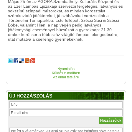
Május 25-én az AGORA Szombathelyi Kulturális Központ és
az Ezer Lámpás Éjszakája szervezői fergeteges, látványos és
sokszínű színpadi műsorokat, és minden korosztályt
szórakoztató játéktereket, játszóházakat varázsoltak a
Történelmi Témaparkba. Este fellépett Szécsi Saci & Szécsi
Böbe, valamint Hien, a nap végén pedig látványos
jótékonysági eseménnyel búcsúzott a gyereknap: 21.30
órakor kerül sor a több száz világító lámpás felengedésére,
utat mutatva a csellengő gyermekeknek.
Nyomtatás
Küldés e-mailben
Az oldal tetejére
ÚJ HOZZÁSZÓLÁS