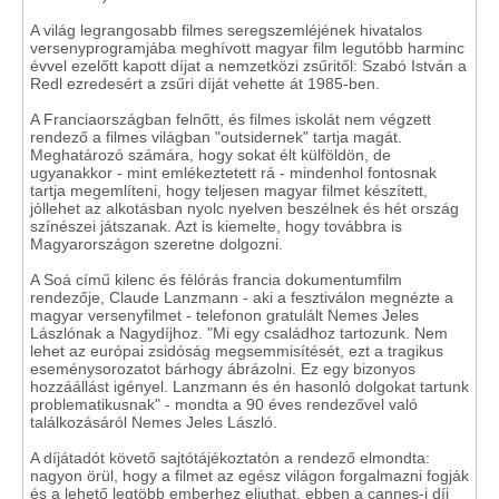
A világ legrangosabb filmes seregszemléjének hivatalos
versenyprogramjába meghívott magyar film legutóbb harminc
évvel ezelőtt kapott díjat a nemzetközi zsűritől: Szabó István a
Redl ezredesért a zsűri díját vehette át 1985-ben.
A Franciaországban felnőtt, és filmes iskolát nem végzett
rendező a filmes világban "outsidernek" tartja magát.
Meghatározó számára, hogy sokat élt külföldön, de
ugyanakkor - mint emlékeztetett rá - mindenhol fontosnak
tartja megemlíteni, hogy teljesen magyar filmet készített,
jóllehet az alkotásban nyolc nyelven beszélnek és hét ország
színészei játszanak. Azt is kiemelte, hogy továbbra is
Magyarországon szeretne dolgozni.
A Soá című kilenc és félórás francia dokumentumfilm
rendezője, Claude Lanzmann - aki a fesztiválon megnézte a
magyar versenyfilmet - telefonon gratulált Nemes Jeles
Lászlónak a Nagydíjhoz. "Mi egy családhoz tartozunk. Nem
lehet az európai zsidóság megsemmisítését, ezt a tragikus
eseménysorozatot bárhogy ábrázolni. Ez egy bizonyos
hozzáállást igényel. Lanzmann és én hasonló dolgokat tartunk
problematikusnak" - mondta a 90 éves rendezővel való
találkozásáról Nemes Jeles László.
A díjátadót követő sajtótájékoztatón a rendező elmondta:
nagyon örül, hogy a filmet az egész világon forgalmazni fogják
és a lehető legtöbb emberhez eljuthat, ebben a cannes-i díj