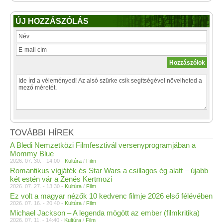
ÚJ HOZZÁSZÓLÁS
TOVÁBBI HÍREK
A Bledi Nemzetközi Filmfesztivál versenyprogramjában a
Mommy Blue
2026. 07. 30. - 14:00 -
Kultúra
/
Film
Romantikus vígjáték és Star Wars a csillagos ég alatt – újabb
két estén vár a Zenés Kertmozi
2026. 07. 27. - 13:30 -
Kultúra
/
Film
Ez volt a magyar nézők 10 kedvenc filmje 2026 első félévében
2026. 07. 16. - 20:40 -
Kultúra
/
Film
Michael Jackson – A legenda mögött az ember (filmkritika)
2026. 07. 11. - 14:40 -
Kultúra
/
Film