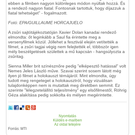
ebben a filmben nagyon különleges módon nyúltak hozzá. És
a rendező nagyon fiatal. Fontosnak tartottuk, hogy díjazzuk a
fiatal tehetséget" - fogalmazott.
Fotó: EPA/GUILLAUME HORCAJUELO
A zsűri sajtótájékoztatóján Xavier Dolan kanadai rendező
elmondta: őt leginkább a Saul fia érintette meg a
versenyfilmek közül. Jóllehet a fesztivál elején vetítették a
filmet, a zsűri tagjai végig nem felejtették el, többször igen
mély beszélgetések születtek a mű kapcsán - hangsúlyozta a
zsűritag.
Sienna Miller brit színésznőre pedig "elképesztő hatással" volt
Nemes Jeles László műve. Szavai szerint sosem látott még
ilyen jó filmet a holokauszt témájáról. Mint elmondta, úgy
tudott meg rengeteget a holokausztról, hogy vizuálisan
tulajdonképpen nem is mutattak meg direktben semmit. Ez
szerinte "lélegzetelállító teljesítmény" egy elsőfilmestől, Röhrig
Géza alakítása pedig sokkolta és mélyen megérintette.
Nyomtatás
Küldés e-mailben
Az oldal tetejére
Forrás: MTI