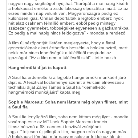
nagyon nagy segítséget nyújthat. "Európát a mai napig kísérti
a holokauszt emléke a zsidó lakosság elpusztítsa miatt. Ez az
érzés minden nap velünk van, Magyarországra pedig ez
különösen igaz. Onnan deportálták a legtöbb embert: nyolc
hét alatt csaknem félmillió embert, ebből pedig mintegy
százezer gyermeket, többségüket egyenesen a gázkamrákba.
Ez pedig a mai napig nincs feldolgozva" - mondta a rendező.
A film új nézőpontját illetően megjegyezte, hogy a fiatal
generációknak akart érthetően beszélni a holokausztról, mert
nekik már nincs lehetőségük a túlélőktől megtudni az
igazságot. "Ez a film nem a túlélésről szól" - tette hozzá.
Hangmérnöki díjat is kapott
A Saul fia érdemelte ki a legjobb hangmérnöki munkáért járó
díjat is. A fesztivál közleménye szerint a Vulcain elnevezésű
technikai díjat Zányi Tamás a Saul fia "kiemelkedő
hangmérnöki munkájáért" kapta meg.
Sophie Marceau: Soha nem láttam még olyan filmet, mint
a Saul fia
A Saul fia lenyűgöző film, soha nem láttam még ilyet - mondta
vasárnap este az MTI-nek Sophie Marceau francia
filmszínésznő a 68. cannes-i fesztivál zsűrijének
tagja. "Teljesen új jellegű a film, nagyon erős és nagyon más.
A holokauszt témáját már nagyon sokszor feldolgozták, de