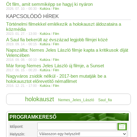
Öt film, amit semmiképp se hagyj ki nyáron
2026. 07. 10. - 00:30 -
Kultúra
/
Film
KAPCSOLÓDÓ HÍREK
Történelmi filmekkel emlékezik a holokauszt áldozataira a
közmédia
2023. 01. 27. - 13:00 -
Kultúra
/
Film
A Saul fia bekerült az évszázad legjobb filmjei közé
2019. 09. 14. - 00:15 -
Kultúra
/
Film
Napszállta: Nemes Jeles László filmje kapta a kritikusok díját
Velencében
2018. 09. 08. - 00:10 -
Kultúra
/
Film
Már forog Nemes Jeles László új filmje, a Sunset
2017. 06. 15. - 00:20 -
Kultúra
/
Film
Nagyváros zsidók nélkül - 2017-ben mutatják be a
holokausztot előrevetítő némafilmet
2016. 12. 21. - 17:00 -
Kultúra
/
Film
holokauszt
Nemes_Jeles_László
Saul_fia
PROGRAMKERESŐ
Időpont:
Helyszín: