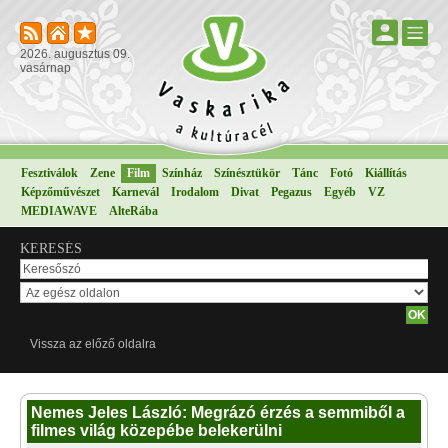
2026. augusztus 09.
vasárnap
Fesztiválok
Zene
Film
Színház
Színésztükör
Tánc
Fotó
Kiállítás
Képzőművészet
Karnevál
Irodalom
Divat
Pegazus
Egyéb
VZ
MEDIAWAVE
AlteRába
KERESÉS
Vissza az előző oldalra
Nemes Jeles László: Megrázó érzés a semmiből a
filmes világ közepébe belekerülni