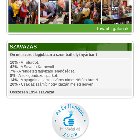
További galériák
SZAVAZÁS
Ön mit szeret legjobban a szombathelyi nyárban?
10%
- A Tófürdőt.
42%
- A Savaria Karnevált.
7%
- A rengeteg fagyizási lehetőséget.
8%
- A sok gondozott parkot.
14%
- A nyugalmat, amit a város atmoszférája áraszt.
20%
- Csak az számít, hogy igazán meleg legyen.
Összesen 1954 szavazat