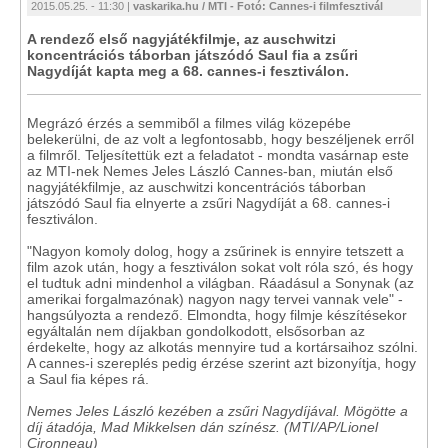
2015.05.25. - 11:30 |
vaskarika.hu / MTI - Fotó: Cannes-i filmfesztivál
A rendező első nagyjátékfilmje, az auschwitzi
koncentrációs táborban játszódó Saul fia a zsűri
Nagydíját kapta meg a 68. cannes-i fesztiválon.
Megrázó érzés a semmiből a filmes világ közepébe
belekerülni, de az volt a legfontosabb, hogy beszéljenek erről
a filmről. Teljesítettük ezt a feladatot - mondta vasárnap este
az MTI-nek Nemes Jeles László Cannes-ban, miután első
nagyjátékfilmje, az auschwitzi koncentrációs táborban
játszódó Saul fia elnyerte a zsűri Nagydíját a 68. cannes-i
fesztiválon.
"Nagyon komoly dolog, hogy a zsűrinek is ennyire tetszett a
film azok után, hogy a fesztiválon sokat volt róla szó, és hogy
el tudtuk adni mindenhol a világban. Ráadásul a Sonynak (az
amerikai forgalmazónak) nagyon nagy tervei vannak vele" -
hangsúlyozta a rendező. Elmondta, hogy filmje készítésekor
egyáltalán nem díjakban gondolkodott, elsősorban az
érdekelte, hogy az alkotás mennyire tud a kortársaihoz szólni.
A cannes-i szereplés pedig érzése szerint azt bizonyítja, hogy
a Saul fia képes rá.
Nemes Jeles László kezében a zsűri Nagydíjával. Mögötte a
díj átadója, Mad Mikkelsen dán színész. (MTI/AP/Lionel
Cironneau)