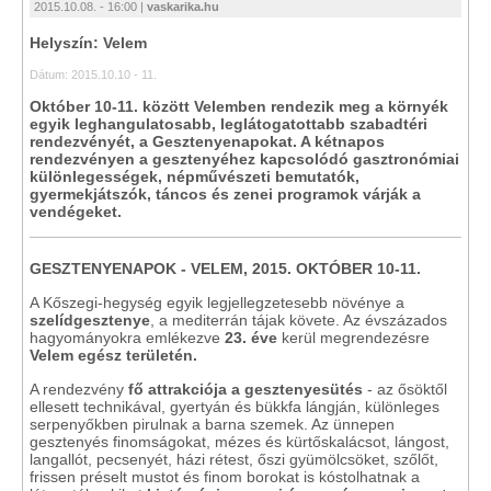
2015.10.08. - 16:00 |
vaskarika.hu
Helyszín: Velem
Dátum: 2015.10.10 - 11.
Október 10-11. között Velemben rendezik meg a környék
egyik leghangulatosabb, leglátogatottabb szabadtéri
rendezvényét, a Gesztenyenapokat. A kétnapos
rendezvényen a gesztenyéhez kapcsolódó gasztronómiai
különlegességek, népművészeti bemutatók,
gyermekjátszók, táncos és zenei programok várják a
vendégeket.
GESZTENYENAPOK - VELEM, 2015. OKTÓBER 10-11.
A Kőszegi-hegység egyik legjellegzetesebb növénye a
szelídgesztenye
, a mediterrán tájak követe. Az évszázados
hagyományokra emlékezve
23. éve
kerül megrendezésre
Velem egész területén.
A rendezvény
fő attrakciója a gesztenyesütés
- az ősöktől
ellesett technikával, gyertyán és bükkfa lángján, különleges
serpenyőkben pirulnak a barna szemek. Az ünnepen
gesztenyés finomságokat, mézes és kürtőskalácsot, lángost,
langallót, pecsenyét, házi rétest, őszi gyümölcsöket, szőlőt,
frissen préselt mustot és finom borokat is kóstolhatnak a