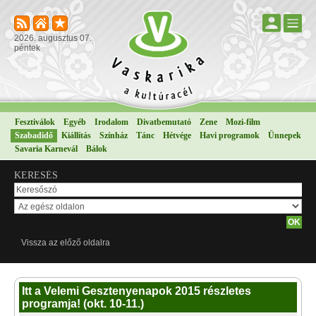
2026. augusztus 07.
péntek
Fesztiválok
Egyéb
Irodalom
Divatbemutató
Zene
Mozi-film
Szabadidő
Kiállítás
Színház
Tánc
Hétvége
Havi programok
Ünnepek
Savaria Karnevál
Bálok
KERESÉS
Vissza az előző oldalra
Itt a Velemi Gesztenyenapok 2015 részletes
programja! (okt. 10-11.)