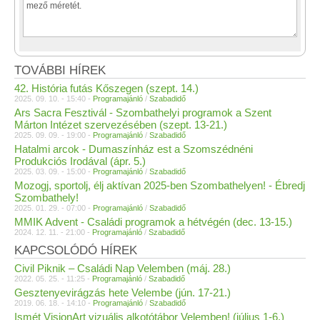
TOVÁBBI HÍREK
42. História futás Kőszegen (szept. 14.)
2025. 09. 10. - 15:40 -
Programajánló
/
Szabadidő
Ars Sacra Fesztivál - Szombathelyi programok a Szent
Márton Intézet szervezésében (szept. 13-21.)
2025. 09. 09. - 19:00 -
Programajánló
/
Szabadidő
Hatalmi arcok - Dumaszínház est a Szomszédnéni
Produkciós Irodával (ápr. 5.)
2025. 03. 09. - 15:00 -
Programajánló
/
Szabadidő
Mozogj, sportolj, élj aktívan 2025-ben Szombathelyen! - Ébredj
Szombathely!
2025. 01. 29. - 07:00 -
Programajánló
/
Szabadidő
MMIK Advent - Családi programok a hétvégén (dec. 13-15.)
2024. 12. 11. - 21:00 -
Programajánló
/
Szabadidő
KAPCSOLÓDÓ HÍREK
Civil Piknik – Családi Nap Velemben (máj. 28.)
2022. 05. 25. - 11:25 -
Programajánló
/
Szabadidő
Gesztenyevirágzás hete Velembe (jún. 17-21.)
2019. 06. 18. - 14:10 -
Programajánló
/
Szabadidő
Ismét VisionArt vizuális alkotótábor Velemben! (július 1-6.)