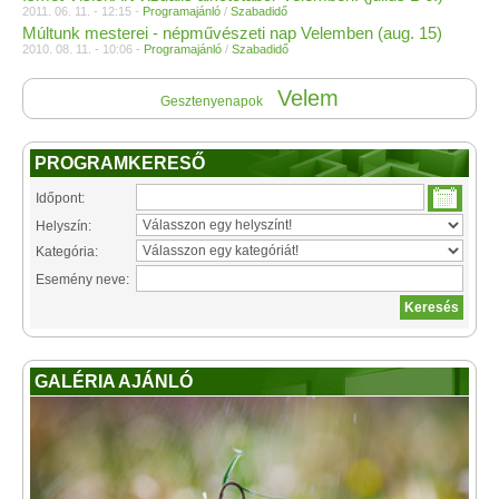
2011. 06. 11. - 12:15 -
Programajánló
/
Szabadidő
Múltunk mesterei - népművészeti nap Velemben (aug. 15)
2010. 08. 11. - 10:06 -
Programajánló
/
Szabadidő
Velem
Gesztenyenapok
PROGRAMKERESŐ
Időpont:
Helyszín:
Kategória:
Esemény neve:
GALÉRIA AJÁNLÓ