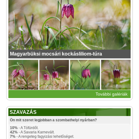
Magyarbüksi mocsári kockásliliom-túra
További galériák
SZAVAZÁS
Ön mit szeret legjobban a szombathelyi nyárban?
10%
- A Tófürdőt.
42%
- A Savaria Karnevált.
7%
- A rengeteg fagyizási lehetőséget.