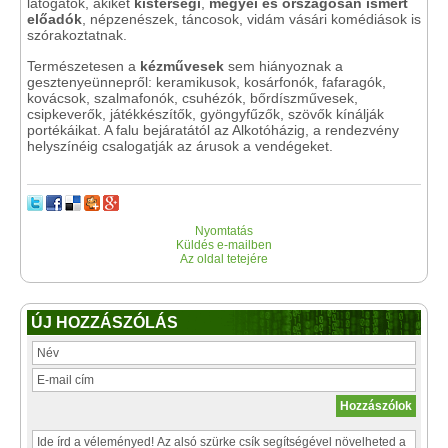
látogatók, akiket
kistérségi
,
megyei és országosan ismert
előadók
, népzenészek, táncosok, vidám vásári komédiások is
szórakoztatnak.
Természetesen a
kézművesek
sem hiányoznak a
gesztenyeünnepről: keramikusok, kosárfonók, fafaragók,
kovácsok, szalmafonók, csuhézók, bőrdíszművesek,
csipkeverők, játékkészítők, gyöngyfűzők, szövők kínálják
portékáikat. A falu bejáratától az Alkotóházig, a rendezvény
helyszínéig csalogatják az árusok a vendégeket.
Nyomtatás
Küldés e-mailben
Az oldal tetejére
ÚJ HOZZÁSZÓLÁS