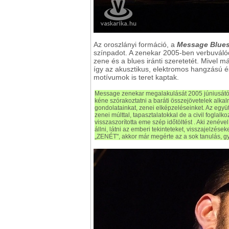
Az oroszlányi formáció, a
Message Blue
színpadot. A zenekar 2005-ben verbuválódo
zene és a blues iránti szeretetét. Mivel 
így az akusztikus, elektromos hangzású é
motívumok is teret kaptak.
Message zenekar megalakulását 2005 júniusától
kéne szórakoztatni a baráti összejövetelek al
gondolatainkat, zenei elképzeléseinket. Az együ
zenei múlttal, tapasztalatokkal de a civil foglalk
visszaszorította eme szép időtöltést . Aki zenéve
állni, látni az emberi tekinteteket, visszajelzése
„ZENÉT", akkor már megérte az a sok tanulás, gy