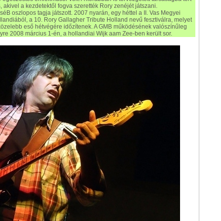
akivel a kezdetektől fogva szerették Rory zenéjét játszani.
séB oszlopos tagja játszott. 2007 nyarán, egy héttel a II. Vas Megyei
landiából, a 10. Rory Gallagher Tribute Holland nevű fesztiválra, melyet
közelebb eső hétvégére időzítenek. A GMB működésének valószínűleg
elyre 2008 március 1-én, a hollandiai Wijk aam Zee-ben került sor.