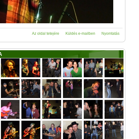
Az oldal tetejére
Küldés e-mailben
Nyomtatás
A