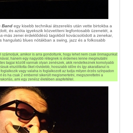
s Band
egy kisebb technikai átszerelés után vette birtokba a
tt, és azóta igyekszik közvetíteni legfontosabb üzenetét, a
más-más zenei érdeklődésû tagokból kovácsolódott a zenekar,
s hangulatú blues nótákban a swing, jazz és a folkosabb
 számoljuk, amikor is arra gondoltunk, hogy lehet nem csak önmagunkat
kalmával, hanem egy nagyobb rétegnek is érdemes lenne megmutatni
ttes tagjai között vannak olyan zenészek, akik rendelkeznek komolyabb
ozásuk elszólította őket rövidebb, hosszabb időre és így akaratlanul is
l foglalkozik vagy valaha is foglalkozott az tudja milyen érzés színpadon
ket és ha csak 2 emberrel sikerült megismertetni, megszerettetni a
akorlás, ami egy zenész életében alapfeltétel.