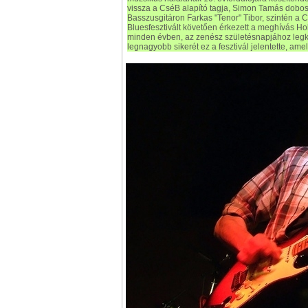
vissza a CséB alapító tagja, Simon Tamás dobos, 
Basszusgitáron Farkas "Tenor" Tibor, szintén a C
Bluesfesztivált követően érkezett a meghívás Hol
minden évben, az zenész születésnapjához leg
legnagyobb sikerét ez a fesztivál jelentette, am