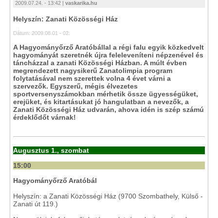
2009.07.24. - 13:42 |
vaskarika.hu
Helyszín: Zanati Közösségi Ház
Dátum: 2009.08.01 - 02.
A Hagyományőrző Aratóbállal a régi falu egyik közkedvelt
hagyományát szeretnék újra feleleveníteni népzenével és
táncházzal a zanati Közösségi Házban. A múlt évben
megrendezett nagysikerű Zanatolimpia program
folytatásával nem szerettek volna 4 évet várni a
szervezők. Egyszerű, mégis élvezetes
sportversenyszámokban mérhetik össze ügyességüket,
erejüket, és kitartásukat jó hangulatban a nevezők, a
Zanati Közösségi Ház udvarán, ahova idén is szép számú
érdeklődőt várnak!
Augusztus 1., szombat
15:00
Hagyományőrző Aratóbál
Helyszín: a Zanati Közösségi Ház (9700 Szombathely, Külső -
Zanati út 119.)