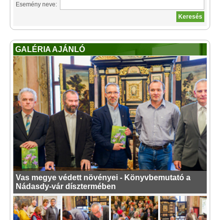
Esemény neve:
GALÉRIA AJÁNLÓ
Vas megye védett növényei - Könyvbemutató a
Nádasdy-vár dísztermében