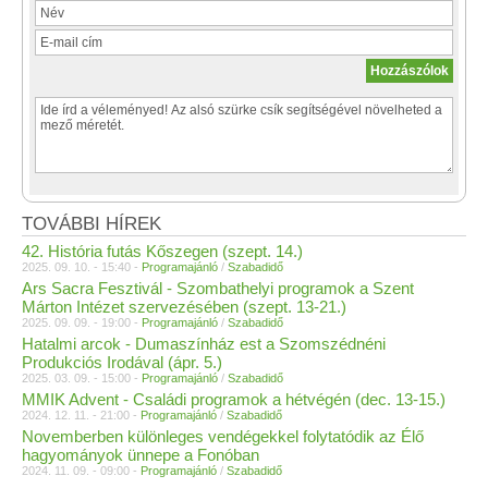
TOVÁBBI HÍREK
42. História futás Kőszegen (szept. 14.)
2025. 09. 10. - 15:40 -
Programajánló
/
Szabadidő
Ars Sacra Fesztivál - Szombathelyi programok a Szent
Márton Intézet szervezésében (szept. 13-21.)
2025. 09. 09. - 19:00 -
Programajánló
/
Szabadidő
Hatalmi arcok - Dumaszínház est a Szomszédnéni
Produkciós Irodával (ápr. 5.)
2025. 03. 09. - 15:00 -
Programajánló
/
Szabadidő
MMIK Advent - Családi programok a hétvégén (dec. 13-15.)
2024. 12. 11. - 21:00 -
Programajánló
/
Szabadidő
Novemberben különleges vendégekkel folytatódik az Élő
hagyományok ünnepe a Fonóban
2024. 11. 09. - 09:00 -
Programajánló
/
Szabadidő