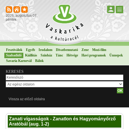
2026. augusztus 07.
péntek
Fesztiválok
Egyéb
Irodalom
Divatbemutató
Zene
Mozi-film
Szabadidő
Kiállítás
Színház
Tánc
Hétvége
Havi programok
Ünnepek
Savaria Karnevál
Bálok
KERESÉS
Vissza az előző oldalra
Zanati vígasságok - Zanatlon és Hagyományőrző
Aratóbál (aug. 1-2)