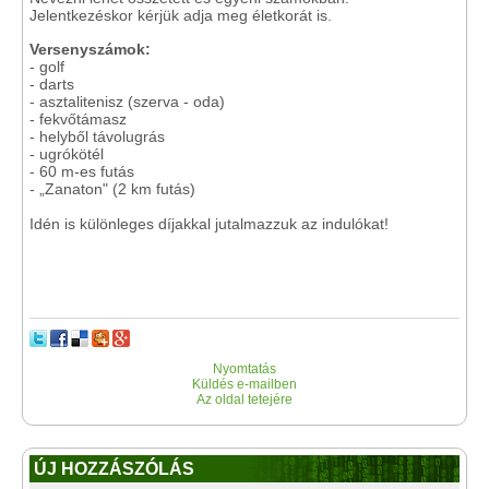
Jelentkezéskor kérjük adja meg életkorát is.
Versenyszámok:
- golf
- darts
- asztalitenisz (szerva - oda)
- fekvőtámasz
- helyből távolugrás
- ugrókötél
- 60 m-es futás
- „Zanaton" (2 km futás)
Idén is különleges díjakkal jutalmazzuk az indulókat!
Nyomtatás
Küldés e-mailben
Az oldal tetejére
ÚJ HOZZÁSZÓLÁS