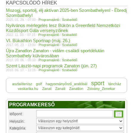
KAPCSOLÓDÓ HÍREK
Mozogj, sportolj, élj aktívan 2025-ben Szombathelyen! - Ébredj
Szombathely!
2025. 01. 29. - 07:00 -
Programajánló
/
Szabadidő
Nyilvános mérlegelés lesz Bükön a Greenfield Nemzetközi
Küzdősport Gála versenyzőinek
2022. 11. 03. - 07:15 -
Programajánló
/
Szabadidő
VI. Bükathlon Sportnap (máj. 26.)
2017. 05. 23. - 13:00 -
Programajánló
/
Szabadidő
Újra Zanatlon Zanaton - vidám családi sportdélután
Szombathely külvárosában
2010. 09. 06. - 00:10 -
Programajánló
/
Szabadidő
Szent László-napi programok Zanaton (jún. 27)
2010. 06. 17. - 12:15 -
Programajánló
/
Szabadidő
sport
asztalitenisz
golf
hagyományőrző_aratóbál
táncház
vaskarika.hu
Zanat
Zanati
Zanatlon
Zsivány_Zenekar
PROGRAMKERESŐ
Időpont:
Helyszín:
Kategória: