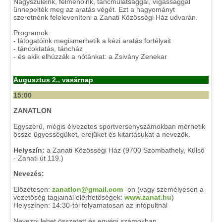
Nagyszüleink, felmenőink, táncmulatsággal, vígassággal
ünnepelték meg az aratás végét. Ezt a hagyományt
szeretnénk feleleveníteni a Zanati Közösségi Ház udvarán.
Programok:
- látogatóink megismerhetik a kézi aratás fortélyait
- táncoktatás, táncház
- és akik elhúzzák a nótánkat: a Zsivány Zenekar
Augusztus 2., vasárnap
15:00
ZANATLON
Egyszerű, mégis élvezetes sportversenyszámokban mérhetik
össze ügyességüket, erejüket és kitartásukat a nevezők.
Helyszín:
a Zanati Közösségi Ház (9700 Szombathely, Külső
- Zanati út 119.)
Nevezés:
Előzetesen:
zanatlon@gmail.com
-on (vagy személyesen a
vezetőség tagjainál elérhetőségek:
www.zanat.hu
)
Helyszínen: 14:30-tól folyamatosan az infópultnál
Nevezni lehet összetett és egyéni számokban.