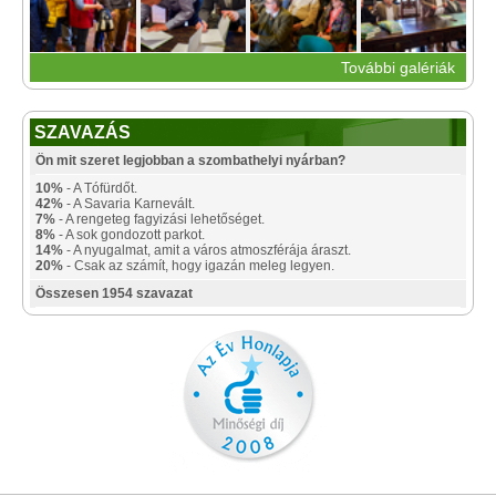
További galériák
SZAVAZÁS
Ön mit szeret legjobban a szombathelyi nyárban?
10%
- A Tófürdőt.
42%
- A Savaria Karnevált.
7%
- A rengeteg fagyizási lehetőséget.
8%
- A sok gondozott parkot.
14%
- A nyugalmat, amit a város atmoszférája áraszt.
20%
- Csak az számít, hogy igazán meleg legyen.
Összesen 1954 szavazat